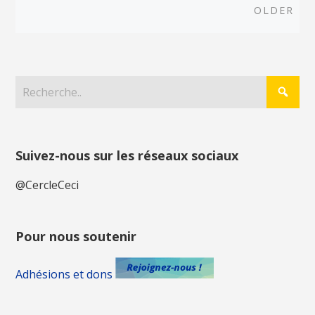
navigation
Old
OLDER
Suivez-nous sur les réseaux sociaux
@CercleCeci
Pour nous soutenir
Adhésions et dons