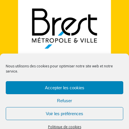
Nous utilisons des cookies pour optimiser notre site web et notre
service.
POLITIQUE DE COOKIES (UE)
Accepter les cookies
Refuser
Voir les préférences
© 2026 CECI - Cercle Europe Citoyennetés et
Identités. Bento theme by Satori
Politique de cookies