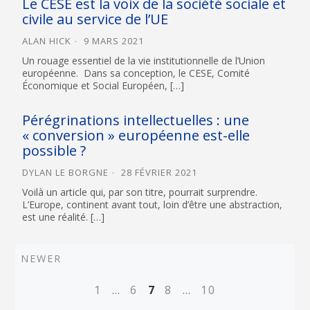
Le CESE est la voix de la société sociale et
civile au service de l’UE
ALAN HICK
9 MARS 2021
Un rouage essentiel de la vie institutionnelle de l’Union
européenne. Dans sa conception, le CESE, Comité
Économique et Social Européen, […]
Pérégrinations intellectuelles : une
« conversion » européenne est-elle
possible ?
DYLAN LE BORGNE
28 FÉVRIER 2021
Voilà un article qui, par son titre, pourrait surprendre.
L’Europe, continent avant tout, loin d’être une abstraction,
est une réalité. […]
Newer
NEWER
Posts
1
…
6
7
8
…
10