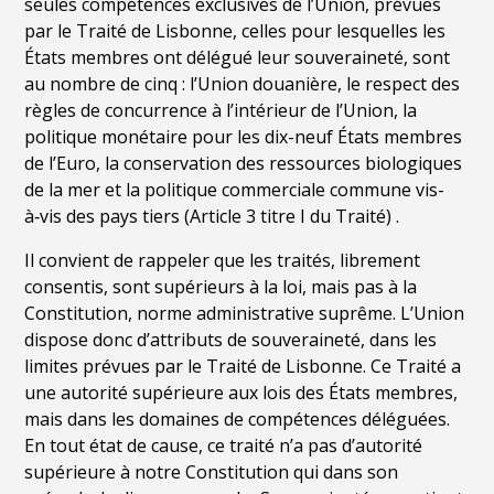
seules compétences exclusives de l
’
Union, prévues
par le Traité de Lisbonne, celles pour lesquelles les
États membres ont dé
l
é
gu
é leur souveraineté, sont
au nombre de cinq : l
’
Union douanière, le respect des
règles de concurrence à
l’int
érieur de l
’
Union, la
politique monétaire pour les dix-
neuf
États membres
de l
’
Euro, la conservation des ressources biologiques
de la mer et la politique commerciale commune vis-
à‑vis des pays tiers (Article 3 titre I du Traité
) .
Il convient de rappeler que les traités, librement
consentis, sont supérieurs à la loi, mais pas à la
Constitution, norme administrative suprê
me. L
’
Union
dispose donc d
’
attributs de souveraineté, dans les
limites prévues par le Traité de Lisbonne. Ce Traité a
une autorité
sup
érieure aux lois des États membres,
mais dans les domaines de compétences dé
l
é
gu
ées.
En tout état de cause, ce traité
n’
a pas d
’autorit
é
sup
érieure à notre Constitution qui dans son