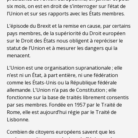
six mois, on est en droit de s’interroger sur l’état de
l’Union et sur ses rapports avec les États membres.
L
’épisode du Brexit et la remise en cause, par certains
pays membres,
de la sup
é
riorit
é du Droit européen
sur le Droit des États nous obligent à
repré
c
iser
le
statut de l
’
Union et à mesurer les dangers qui la
menacent.
L’
Union est une organisation supranationale ; elle
n
’
est ni un É
tat,
à part entière, ni une fé
d
ération
comme les États-Unis ou la République fé
d
érale
allemande. L
’
Union n
’
a pas de Constitution ; elle
fonctionne sur la base de traités librement consentis
par ses membres. Fondée en 1957 par le Traité de
Rome, elle est aujourd
’
hui régie par le Traité
de
Lisbonne.
Combien de citoyens européens savent que les