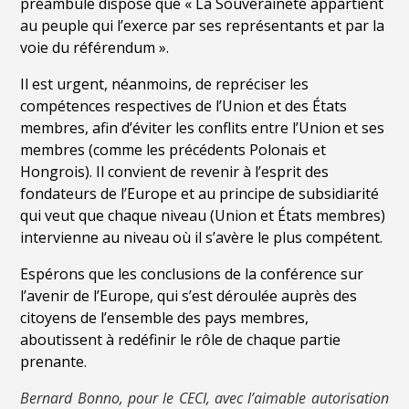
préambule dispose que « La Souveraineté appartient
au peuple qui l’exerce par ses représentants et par la
voie du référendum »
.
Il est urgent, néanmoins, de repréciser les
compétences respectives de l
’
Union et des États
membres, afin d’éviter les conflits entre l
’
Union et ses
membres (comme les pré
c
édents Polonais et
Hongrois). Il convient de revenir à
l’
esprit des
fondateurs de l
’
Europe et au principe de subsidiarité
qui veut que chaque niveau (Union et États membres)
intervienne au niveau o
ù il s
’av
ère le plus compé
tent.
Esp
érons que les conclusions de la conférence sur
l
’
avenir de l
’
Europe, qui s
’
est déroulée auprès des
citoyens de l
’
ensemble des pays membres,
aboutissent à
red
éfinir le rôle de chaque partie
prenante.
Bernard Bonno, pour le CECI, avec l’aimable autorisation