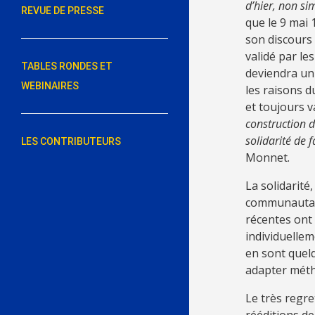
d’hier, non s
REVUE DE PRESSE
que le 9 mai 
son discours
validé par le
TABLES RONDES ET
deviendra un
WEBINAIRES
les raisons d
et toujours v
construction d
solidarité de f
LES CONTRIBUTEURS
Monnet.
La solidarité
communautaire
récentes ont
individuellem
en sont quel
adapter métho
Le très regre