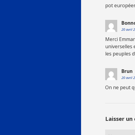
pot européen
Bonn
20 avril
Merci Emmanu
universelles 
les peuples 
Brun
20 avril
On ne peut q
Laisser un