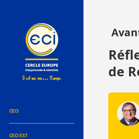
Avant
Réfl
de R
CECI
CECI EST