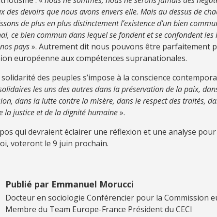
triotisme : «
nous ne sommes, nous ne serons jamais des négate
ux des devoirs que nous avons envers elle. Mais au dessus de cha
ssons de plus en plus distinctement l’existence d’un bien commu
onal, ce bien commun dans lequel se fondent et se confondent les 
 nos pays
». Autrement dit nous pouvons être parfaitement p
ion européenne aux compétences supranationales.
e la solidarité des peuples s’impose à la conscience contempora
olidaires les uns des autres dans la préservation de la paix, dan
ion, dans la lutte contre la misère, dans le respect des traités, da
 la justice et de la dignité humaine
».
pos qui devraient éclairer une réflexion et une analyse pour
, voteront le 9 juin prochain.
Publié par Emmanuel Morucci
Docteur en sociologie Conférencier pour la Commission 
Membre du Team Europe-France Président du CECI