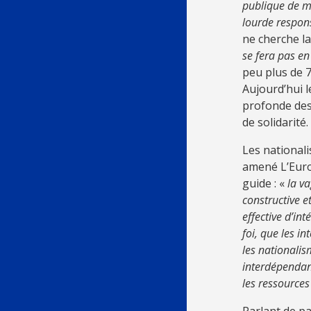
publique de mo
lourde respons
ne cherche la 
se fera pas en
peu plus de 
Aujourd’hui l
profonde des 
de solidarité
Les nationali
amené L’Euro
guide : «
la v
constructive e
effective d’in
foi, que les i
les nationalism
interdépendan
les ressources