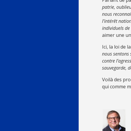
Parlant de pa
patrie, oublie
nous reconnai
l’intérêt nati
individuels de
aimer une un
Ici, la loi d
nous sentons s
contre l’agress
sauvegarde, de
Voilà des pro
qui comme moi