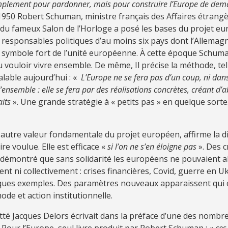
implement pour pardonner, mais pour construire l’Europe de dem
1950 Robert Schuman, ministre français des Affaires étrang
 du fameux Salon de l’Horloge a posé les bases du projet eu
s responsables politiques d’au moins six pays dont l’Allemagn
 symbole fort de l’unité européenne. À cette époque Schum
u vouloir vivre ensemble. De même, Il précise la méthode, te
alable aujourd’hui : «
L’Europe ne se fera pas d’un coup, ni dan
’ensemble : elle se fera par des réalisations concrètes, créant d’
aits
». Une grande stratégie à « petits pas » en quelque sorte.
, autre valeur fondamentale du projet européen, affirme la d
 voulue. Elle est efficace «
si l’on ne s’en éloigne pas
». Des c
 démontré que sans solidarité les européens ne pouvaient a
ent ni collectivement : crises financières, Covid, guerre en Uk
ques exemples. Des paramètres nouveaux apparaissent qui 
de et action institutionnelle.
tté Jacques Delors écrivait dans la préface d’une des nombr