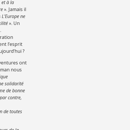
et à la
re
». Jamais il
«
L’Europe ne
ilité
». Un
.
ration
nt l’esprit
ujourd’hui ?
aventures ont
human nous
ique
e solidarité
omme de bonne
 par contre,
n de toutes