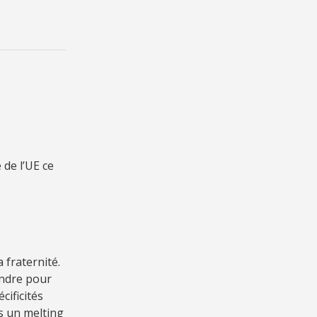
 de l’UE ce
a fraternité.
rendre pour
ificités
s un melting