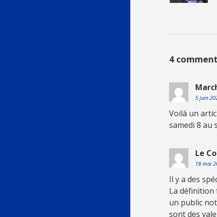
4 comment
March
5 juin 2
Voilà un arti
samedi 8 au so
Le C
18 mai 
Il y a des spé
La définition
un public no
sont des vale