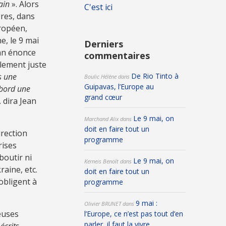
ain
». Alors
C'est ici
ères, dans
ropéen,
e, le 9 mai
Derniers
an énonce
commentaires
llement juste
De Rio Tinto à
s une
Boulic Hélène
dans
Guipavas, l’Europe au
abord une
grand cœur
 dira Jean
Le 9 mai, on
Marchand Alix
dans
doit en faire tout un
irection
programme
rises
boutir ni
Le 9 mai, on
Kerneis Benoît
dans
raine, etc.
doit en faire tout un
obligent à
programme
9 mai :
Olivier BRUNET
dans
euses
l’Europe, ce n’est pas tout d’en
parler, il faut la vivre