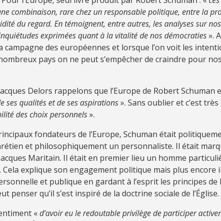
 Pour l’Europe, seul livre produit par Robert Schuman : «
ces
une combinaison, rare chez un responsable politique, entre la pr
lucidité du regard. En témoignent, entre autres, les analyses sur no
inquiétudes exprimées quant à la vitalité de nos démocraties
». 
a campagne des européennes et lorsque l’on voit les intenti
 nombreux pays on ne peut s’empêcher de craindre pour no
 Jacques Delors rappelons que l’Europe de Robert Schuman es
de ses qualités et de ses aspirations
». Sans oublier et c’est trè
ilité des choix personnels
».
incipaux fondateurs de l’Europe, Schuman était politiquem
rétien et philosophiquement un personnaliste. Il était marq
acques Maritain. Il était en premier lieu un homme particul
oi. Cela explique son engagement politique mais plus encore il
ersonnelle et publique en gardant à l’esprit les principes de l
t penser qu’il s’est inspiré de la doctrine sociale de l’Église.
 sentiment «
d’avoir eu le redoutable privilège de participer active