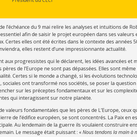
Président du CECI
de l’échéance du 9 mai relire les analyses et intuitions de Ro
ssentiel afin de saisir le projet européen dans ses valeurs 
 Certes elles ont été écrites dans le contexte des années 50
viendra, elles restent d’une impressionnante actualité.
 aux progressistes qui le déclarent, les idées avancées et 
s pères de l’Europe ne sont pas dépassées. Elles sont même
alité. Certes si le monde a changé, si les évolutions technol
sociales ont transformé nos sociétés, se poser la question
pencher sur les préceptes fondamentaux et sur les complexit
tes qui interagissent sur notre planète.
 de valeurs fondamentales que les pères de L’Europe, ceux q
ierre de l’édifice européen, se sont concentrés. La Paix en e
cipale. Au lendemain de la guerre ils voulaient construire e
emain. Le message était puissant : «
Nous tendons la main à 