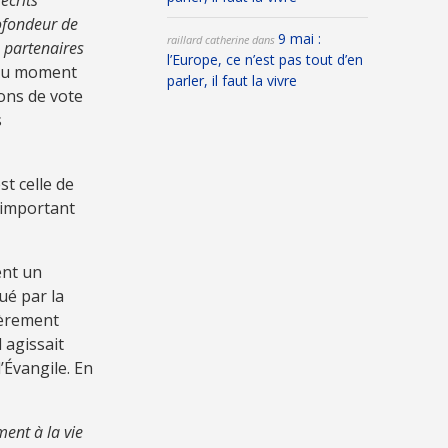
 écrits
ofondeur de
9 mai :
raillard catherine
dans
s partenaires
l’Europe, ce n’est pas tout d’en
Au moment
parler, il faut la vivre
ons de vote
s
t celle de
s important
ent un
ué par la
ièrement
 agissait
’Évangile. En
ment à la vie