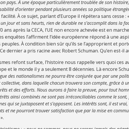
n pays. À une époque particulièrement troublée de son histoire, 
abilité d’orienter pendant plusieurs années sa politique étrangè
facilité. À ce sujet, parlant d’Europe il répétera sans cesse : 
 un jour et sans heurts, rien de durable ne s’accomplit dans la fac
70 ans après la CECA, l’UE non encore achevée est en marche
es enquêtes l’affirment l’idée européenne répond à une aspi
peuples. À condition bien sûr qu’ils se l’approprient et porte
. Ce dernier a pris racine avec Robert Schuman. Qu’en est-il a
smes refont surface, l’histoire nous rappelle vers quoi ces 
pe et le monde il y a seulement 8 décennies. Là encore Sc
ague des nationalismes ne pourra être conjurée que par une polit
t collective, dans laquelle chacun trouvera son compte, grâce à un
térêts et des efforts. Nous aurons à faire la preuve, pour tout h
ntérêts ainsi combinés ne sont pas irréconciliables comme le sont,
es qui se juxtaposent et s’opposent. Les intérêts sont, il est vrai,
ts et ne pourront trouver satisfaction que par la mise en commu
».