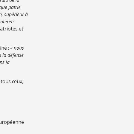
urs de la
que patrie
n, supérieur à
intérêts
atriotes et
ine : «
nous
s la défense
ns la
 tous ceux,
européenne