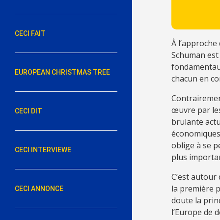
CECI FAIT
À l’approche 
Schuman est e
fondamentaux.
EUROPEAN CHRISTMAS TREE
chacun en con
Contrairement
œuvre par le
CECI DIT
brulante actu
économiques, 
oblige à se 
CECI INTERVIEWE
plus importan
C’est autour
la première p
CECI ANNONCE
doute la prin
l’Europe de d