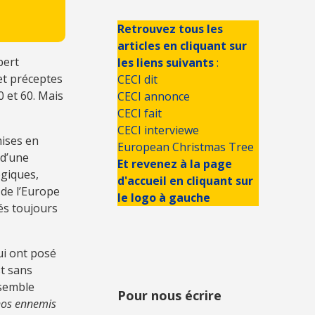
Retrouvez tous les
articles en cliquant sur
bert
les liens suivants
:
et préceptes
CECI dit
 et 60. Mais
CECI annonce
CECI fait
CECI interviewe
mises en
European Christmas Tree
 d’une
Et revenez à la page
ogiques,
d'accueil en cliquant sur
 de l’Europe
le logo à gauche
és toujours
ui ont posé
st sans
nsemble
Pour nous écrire
nos ennemis