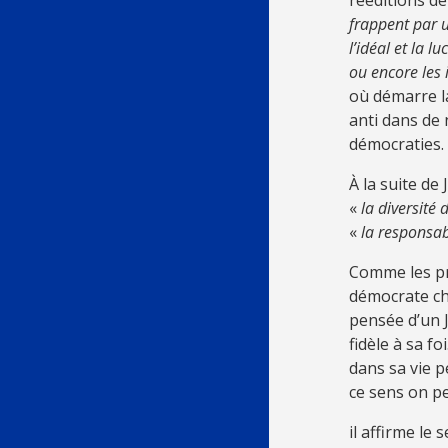
rééditions de
frappent par 
l’idéal et la 
ou encore les 
où démarre l
anti dans de
démocraties.
À la suite de
«
la diversité 
«
la responsab
Comme les pr
démocrate ch
pensée d’un J
fidèle à sa f
dans sa vie p
ce sens on peu
il affirme le