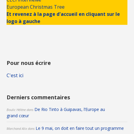
European Christmas Tree
Et revenez à la page d'accueil en cliquant sur le
logo à gauche
Pour nous écrire
C'est ici
Derniers commentaires
De Rio Tinto à Guipavas, l’Europe au
Boulic Hélène
dans
grand cœur
Le 9 mai, on doit en faire tout un programme
Marchand Alix
dans