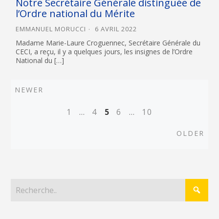
Notre Secrétaire Générale distinguée de
l’Ordre national du Mérite
EMMANUEL MORUCCI
6 AVRIL 2022
Madame Marie-Laure Croguennec, Secrétaire Générale du
CECI, a reçu, il y a quelques jours, les insignes de l’Ordre
National du […]
Newer
NEWER
Posts
1
…
4
5
6
…
10
navigation
Old
OLDER