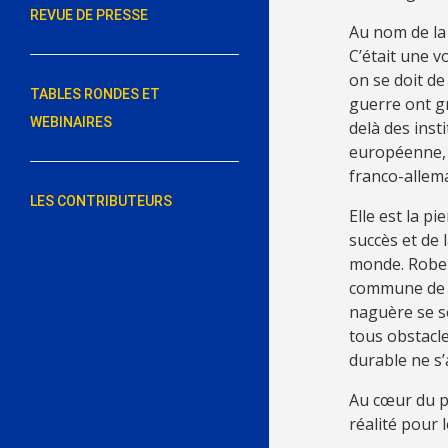
REVUE DE PRESSE
Au nom de la p
C’était une v
on se doit de
TABLES RONDES ET
guerre ont gr
WEBINAIRES
delà des inst
européenne, l
franco-allema
LES CONTRIBUTEURS
Elle est la pi
succès et de 
monde. Robert
commune de no
naguère se so
tous obstacles
durable ne s’
Au cœur du p
réalité pour 