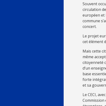
Souvent occu
circulation d
européen et l
commune s’af
concert.
Le projet eu
cet élément 
Mais cette ci
même acceptée
citoyenneté c
d’un enseigne
base essenti
forte intégra
et sa gouver
Le CECI, avec
Commission e
étrangères, a