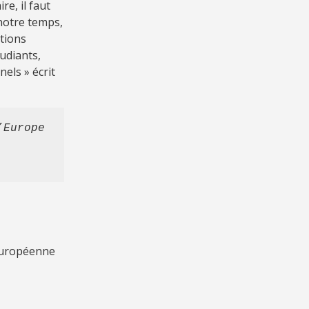
re, il faut
 notre temps,
tions
udiants,
els » écrit
Europe 
européenne