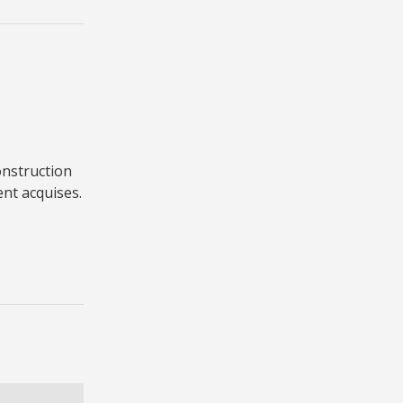
onstruction
ent acquises.