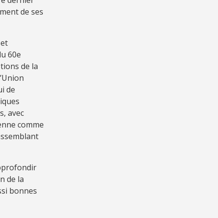
ement de ses
 et
du 60e
tions de la
l’Union
i de
tiques
s, avec
péenne comme
rassemblant
pprofondir
n de la
ussi bonnes