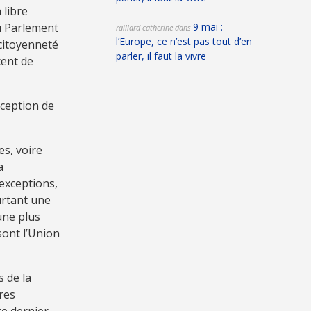
 libre
au Parlement
9 mai :
raillard catherine
dans
l’Europe, ce n’est pas tout d’en
 citoyenneté
parler, il faut la vivre
cent de
cception de
es, voire
a
 exceptions,
urtant une
une plus
sont l’Union
 de la
res
re dernier