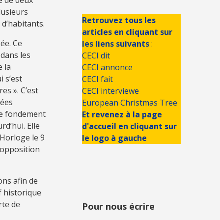
lusieurs
Retrouvez tous les
 d’habitants.
articles en cliquant sur
sée. Ce
les liens suivants
:
 dans les
CECI dit
 la
CECI annonce
i s’est
CECI fait
es ». C’est
CECI interviewe
nées
European Christmas Tree
 le fondement
Et revenez à la page
d’hui. Elle
d'accueil en cliquant sur
Horloge le 9
le logo à gauche
’opposition
ons afin de
f historique
rte de
Pour nous écrire