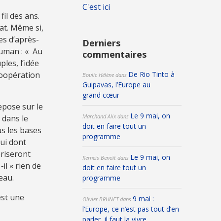
C'est ici
fil des ans.
at. Même si,
es d’après-
Derniers
human : « Au
commentaires
les, l’idée
coopération
De Rio Tinto à
Boulic Hélène
dans
Guipavas, l’Europe au
grand cœur
repose sur le
Le 9 mai, on
Marchand Alix
dans
 dans le
doit en faire tout un
us les bases
programme
lui dont
briseront
Le 9 mai, on
Kerneis Benoît
dans
il « rien de
doit en faire tout un
eau.
programme
est une
9 mai :
Olivier BRUNET
dans
l’Europe, ce n’est pas tout d’en
parler, il faut la vivre