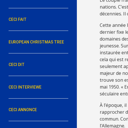
nations. C’e
décennies. Il
CECI FAIT
Cette année l
dernier fixe 
domaines des 
EUROPEAN CHRISTMAS TREE
jeunesse. Surt
instaurée ent
cela qui est 
CECI DIT
seulement apr
majeur de no
trouve son e
mai 1950. « E
CECI INTERVIEWE
séculaire ent
À l’époque, i
CECI ANNONCE
rapprocher de
commun. Comm
l’Allemagne.