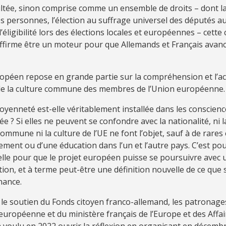
ltée, sinon comprise comme un ensemble de droits – dont la
es personnes, l’élection au suffrage universel des députés 
’éligibilité lors des élections locales et européennes – cette
firme être un moteur pour que Allemands et Français avan
ropéen repose en grande partie sur la compréhension et l’a
de la culture commune des membres de l’Union européenne.
toyenneté est-elle véritablement installée dans les conscienc
 ? Si elles ne peuvent se confondre avec la nationalité, ni l
ommune ni la culture de l’UE ne font l’objet, sauf à de rares
ment ou d’une éducation dans l’un et l’autre pays. C’est po
elle pour que le projet européen puisse se poursuivre avec 
tion, et à terme peut-être une définition nouvelle de ce que 
nance.
 le soutien du Fonds citoyen franco-allemand, les patronages
uropéenne et du ministère français de l’Europe et des Affai
 voulu en 2022 ouvrir la réflexion en organisant en décemb