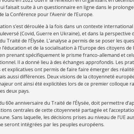
ui faisait suite à un questionnaire en ligne dans le prolong
de la Conférence pour l’Avenir de l’Europe.
ation s’est déroulée à la fois dans un contexte international
leversé (Covid, Guerre en Ukraine), et dans la perspective 
du Traité de l’Élysée. L’analyse a permis de se poser les ques
 l’éducation et de la socialisation à l’Europe des citoyens de 
n prenant spécifiquement le prisme franco-allemand et celu
tionnel. Il a donné lieu à des échanges approfondis. Les pra
et explicatives ont permis de faire faire émerger des réalité
mais aussi différences. Deux visions de la citoyenneté euro
ajeur ont ainsi été explicitées lors de ce premier colloque 
es deux pays.
u 60e anniversaire du Traité de l’Élysée, doit permettre d’a
tions centrales de cette citoyenneté partagée et l’acceptatio
ne. Sans laquelle, les décisions prises au niveau de l’UE a
ne seront intégrées par les peuples européens.