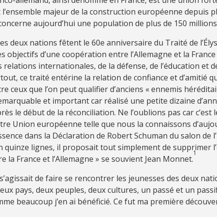
st l’ensemble majeur de la construction européenne depuis p
 concerne aujourd’hui une population de plus de 150 millions
es deux nations fêtent le 60e anniversaire du Traité de l’Ély
les objectifs d’une coopération entre l’Allemagne et la France
relations internationales, de la défense, de l’éducation et de
out, ce traité entérine la relation de confiance et d’amitié qu
re ceux que l’on peut qualifier d’anciens « ennemis héréditair
remarquable et important car réalisé une petite dizaine d’an
ès le début de la réconciliation. Ne l’oublions pas car c’est
tre Union européenne telle que nous la connaissons d’aujour
ssence dans la Déclaration de Robert Schuman du salon de l’
n quinze lignes, il proposait tout simplement de supprimer l
1
re la France et l’Allemagne » se souvient Jean Monnet.
l s’agissait de faire se rencontrer les jeunesses des deux nati
ux pays, deux peuples, deux cultures, un passé et un passi
e beaucoup j’en ai bénéficié. Ce fut ma première découve