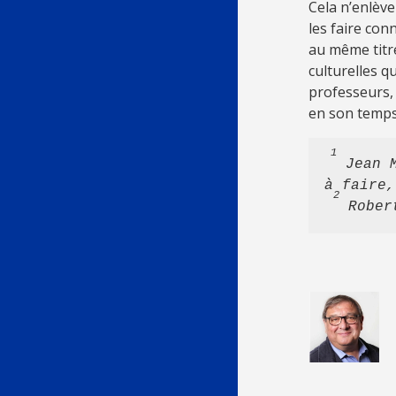
Cela n’enlève
les faire con
au même titre
culturelles q
professeurs, 
en son temps
 1
 Jean 
à faire,
2
 Rober