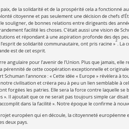
aix, de la solidarité et de la prospérité cela a fonctionné au 
olonté citoyenne et pas seulement une décision de chefs d’Ét
 le souligner, de bonnes relations entre dirigeants des anné
andement facilité les choses. C’était aussi une vision de Sc
itutions et répondant à une aspiration profonde des des peup
2
’esprit de solidarité communautaire, ont pris racine »
. La 
nde est de cet esprit.
erre angulaire pour l’avenir de l’Union. Plus que jamais, elle 
la pérennité de cette coopération exceptionnelle et originale
 Schuman l’annonce : « Cette idée « Europe » révèlera à to
tre civilisation et créera peu à peu un lien semblable à ce
nt forgées les patries. Elle sera la force contre laquelle se 
 ». Il ajoutait que ce ne serait pas toujours simple car disait ‑
accomplit dans la facilité ». Notre époque le confirme à nouv
rojet européen qui en découle, la citoyenneté européenne 
les deux pays.