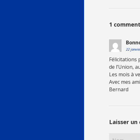
1 comment
Bonn
22 janvi
Félicitations
de l’Union, a
Les mois à ve
Avec mes ami
Bernard
Laisser un