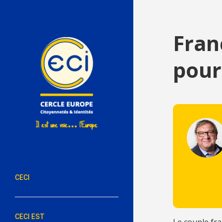
Fran
pour
CECI
CECI EST
Le couple fr