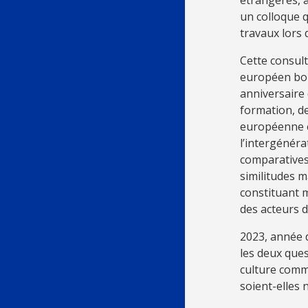
un colloque q
travaux lors 
Cette consult
européen bou
anniversaire 
formation, de
européenne e
l’intergénéra
comparatives 
similitudes 
constituant m
des acteurs d
2023, année d
les deux ques
culture commu
soient-elles 