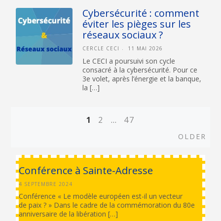
Cybersécurité : comment
éviter les pièges sur les
réseaux sociaux ?
CERCLE CECI
11 MAI 2026
Le CECI a poursuivi son cycle
consacré à la cybersécurité. Pour ce
3e volet, après l’énergie et la banque,
la […]
1
2
…
47
Posts
Old
OLDER
navigation
Conférence à Sainte-Adresse
4 SEPTEMBRE 2024
Conférence « Le modèle européen est-il un vecteur
de paix ? » Dans le cadre de la commémoration du 80e
anniversaire de la libération […]