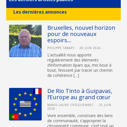
Les dernières annonces
Bruxelles, nouvel horizon
pour de nouveaux
espoirs…
PHILIPPE TABARY
28 JUIN 2026
L’actualité nous apporte
régulièrement des éléments
d’information épars qui, mis bout à
bout, finissent par tracer un chemin
de cohérence […]
De Rio Tinto à Guipavas,
l’Europe au grand cœur
MARIE-LAURE CROGUENNEC
25 JUIN
2026
Vivre ensemble, construire des liens
de communauté, s’approprier la
citoyenneté commune, c’est tout un