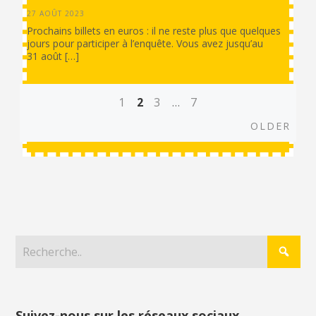
27 AOÛT 2023
Prochains billets en euros : il ne reste plus que quelques
jours pour participer à l’enquête. Vous avez jusqu’au
31 août […]
1
2
3
…
7
Posts
Olde
OLDER
navigation
Suivez-nous sur les réseaux sociaux