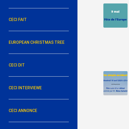
CECI FAIT
EUROPEAN CHRISTMAS TREE
CECI DIT
CECI INTERVIEWE
CECI ANNONCE