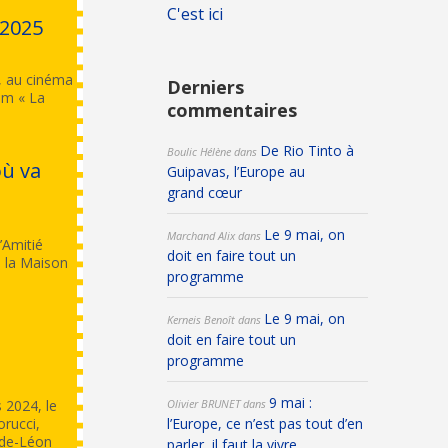
C'est ici
 2025
, au cinéma
Derniers
ilm « La
commentaires
De Rio Tinto à
Boulic Hélène
dans
où va
Guipavas, l’Europe au
grand cœur
Le 9 mai, on
Marchand Alix
dans
’Amitié
doit en faire tout un
e la Maison
programme
Le 9 mai, on
Kerneis Benoît
dans
doit en faire tout un
programme
9 mai :
 2024, le
Olivier BRUNET
dans
rucci,
l’Europe, ce n’est pas tout d’en
l-de-Léon
parler, il faut la vivre