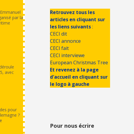
Retrouvez tous les
 d’Emmanuel
ganisé par la
articles en cliquant sur
ritime
les liens suivants
:
CECI dit
CECI annonce
e
CECI fait
CECI interviewe
European Christmas Tree
 déroule
Et revenez à la page
5, avec
d'accueil en cliquant sur
le logo à gauche
ndes pour
Allemagne ?
de
Pour nous écrire