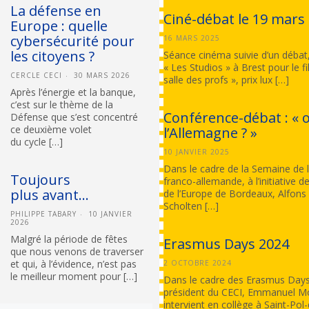
La défense en
Ciné-débat le 19 mars
Europe : quelle
cybersécurité pour
16 MARS 2025
les citoyens ?
Séance cinéma suivie d’un débat
« Les Studios » à Brest pour le f
CERCLE CECI
30 MARS 2026
salle des profs », prix lux […]
Après l’énergie et la banque,
c’est sur le thème de la
Conférence-débat : « 
Défense que s’est concentré
ce deuxième volet
l’Allemagne ? »
du cycle […]
10 JANVIER 2025
Dans le cadre de la Semaine de l
Toujours
franco-allemande, à l’initiative d
plus avant…
de l’Europe de Bordeaux, Alfons
Scholten […]
PHILIPPE TABARY
10 JANVIER
2026
Malgré la période de fêtes
Erasmus Days 2024
que nous venons de traverser
et qui, à l’évidence, n’est pas
2 OCTOBRE 2024
le meilleur moment pour […]
Dans le cadre des Erasmus Days
président du CECI, Emmanuel Mo
intervient en collège à Saint-Po