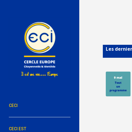
Les dernier
CECI
CECI EST