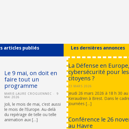
s articles publiés
Les dernières annonces
La Défense en Europe,
cybersécurité pour le
Le 9 mai, on doit en
citoyens ?
faire tout un
programme
23 MARS 2026
Jeudi 26 mars 2026 à 18 h 30 a
MARIE-LAURE CROGUENNEC
9
MAI 2026
Keraudren à Brest. Dans le cadr
Journées […]
Joli, le mois de mai, c’est aussi
le mois de l’Europe. Au-delà
du repérage de telle ou telle
Conférence le 26 nov
animation aux […]
au Havre