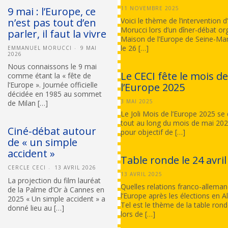
9 mai : l’Europe, ce
11 NOVEMBRE 2025
n’est pas tout d’en
Voici le thème de l’intervention
Morucci lors d’un dîner-débat or
parler, il faut la vivre
Maison de l’Europe de Seine-Ma
le 26 […]
EMMANUEL MORUCCI
9 MAI
2026
Nous connaissons le 9 mai
Le CECI fête le mois d
comme étant la « fête de
l’Europe ». Journée officielle
l’Europe 2025
décidée en 1985 au sommet
3 MAI 2025
de Milan […]
Le Joli Mois de l’Europe 2025 se
tout au long du mois de mai 202
Ciné-débat autour
pour objectif de […]
de « un simple
accident »
Table ronde le 24 avril
CERCLE CECI
13 AVRIL 2026
13 AVRIL 2025
La projection du film lauréat
Quelles relations franco-allema
de la Palme d’Or à Cannes en
l’Europe après les élections en 
2025 « Un simple accident » a
Tel est le thème de la table ron
donné lieu au […]
lors de […]