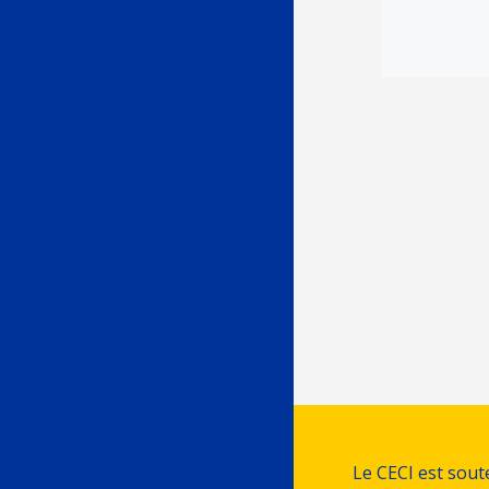
Posts
navig
Le CECI est sou