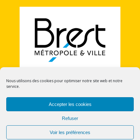
Nous utilisons des cookies pour optimiser notre site web et notre
service.
POLITIQUE DE COOKIES (UE)
Accepter les cookies
Refuser
Voir les préférences
© 2026 CECI - Cercle Europe Citoyennetés et