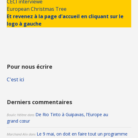
CECI interviewe
European Christmas Tree
Et revenez à la page d'accueil en cliquant sur le
logo à gauche
Pour nous écrire
C'est ici
Derniers commentaires
De Rio Tinto à Guipavas, l’Europe au
Boulic Hélène
dans
grand cœur
Le 9 mai, on doit en faire tout un programme
Marchand Alix
dans