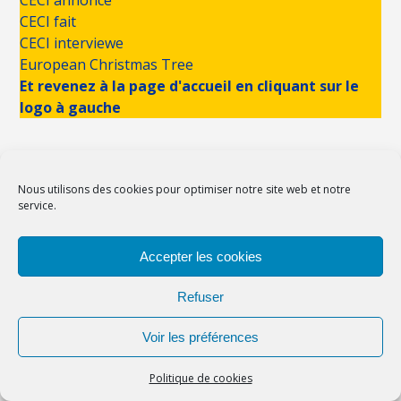
CECI annonce
CECI fait
CECI interviewe
European Christmas Tree
Et revenez à la page d'accueil en cliquant sur le
logo à gauche
Nous utilisons des cookies pour optimiser notre site web et notre
service.
Pour nous écrire
Accepter les cookies
C'est ici
Refuser
Derniers commentaires
Voir les préférences
De Rio Tinto à Guipavas, l’Europe au
Boulic Hélène
dans
Politique de cookies
grand cœur