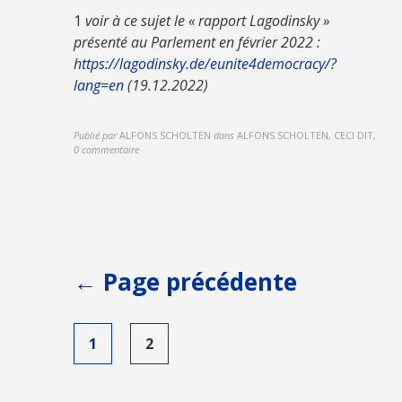
1
voir à ce sujet le « rapport Lagodinsky »
présenté au Parlement en février 2022 :
https://lagodinsky.de/eunite4democracy/?
lang=en
(19.12.2022)
Publié par
ALFONS SCHOLTEN
dans
ALFONS SCHOLTEN, CECI DIT
,
0 commentaire
Pagination
← Page précédente
des
publications
1
2