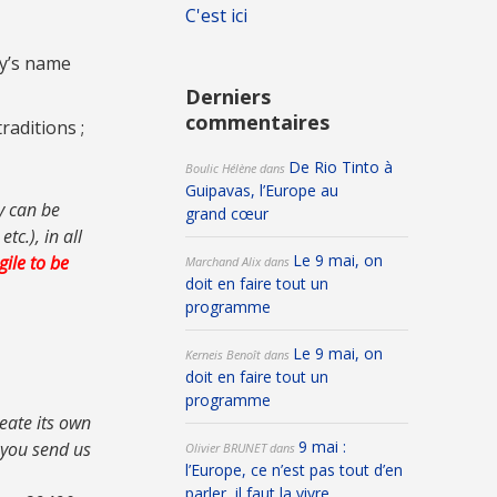
C'est ici
ry’s name
Derniers
commentaires
aditions ;
De Rio Tinto à
Boulic Hélène
dans
Guipavas, l’Europe au
y can be
grand cœur
tc.), in all
Le 9 mai, on
gile to be
Marchand Alix
dans
doit en faire tout un
programme
Le 9 mai, on
Kerneis Benoît
dans
doit en faire tout un
programme
eate its own
9 mai :
d you send us
Olivier BRUNET
dans
l’Europe, ce n’est pas tout d’en
parler, il faut la vivre