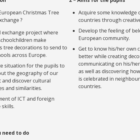
European Christmas Tree
Acquire some knowledge 
xchange ?
countries through creative 
Develop the feeling of be
al exchange project where
European community.
schoolchildren make
 tree decorations to send to
Get to know his/her own c
hools across Europe.
better while creating dec
communicating on his/her 
e situation for the pupils to
as well as discovering ho
out the geography of our
is celebrated in neighbou
 and discover cultural
countries.
es and similarities.
ent of ICT and foreign
skills.
 need to do