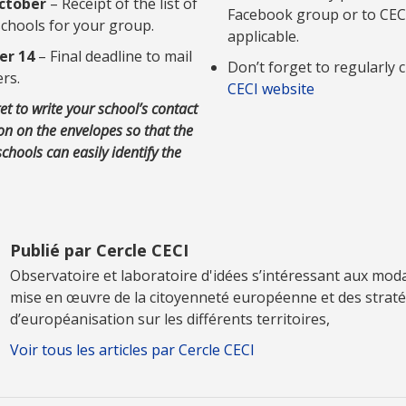
ctober
– Receipt of the list of
Facebook group or to CECI
schools for your group.
applicable.
r 14
– Final deadline to mail
Don’t forget to regularly 
ers.
CECI website
et to write your school’s contact
on on the envelopes so that the
schools can easily identify the
Publié par Cercle CECI
Observatoire et laboratoire d'idées s’intéressant aux moda
mise en œuvre de la citoyenneté européenne et des straté
d’européanisation sur les différents territoires,
Voir tous les articles par Cercle CECI