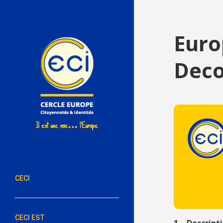
Euro
Deco
CECI
CECI EST
1
–
Descript