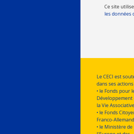
Ce site utili
les données 
Le CECI est sou
dans ses actions
• le Fonds pour l
Développement 
la Vie Associativ
• le Fonds Citoye
Franco-Alleman
• le Ministère de
l'Europe et des