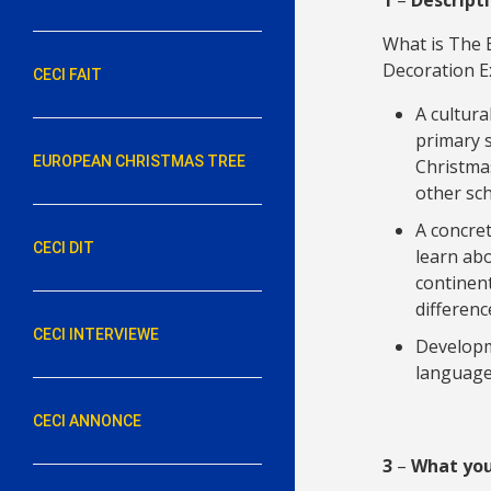
What is The 
Decoration E
CECI FAIT
A cultur
primary 
EUROPEAN CHRISTMAS TREE
Christmas
other sc
A concret
CECI DIT
learn ab
continent
differenc
CECI INTERVIEWE
Developm
language 
CECI ANNONCE
3
–
What you