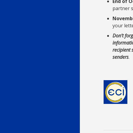
End of O
partner 
Novembe
your lett
Don’t forg
informati
recipient 
senders
.