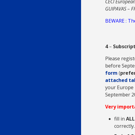
CECI European
GUIPAVAS – F
BEWARE : The 
4
–
Subscrip
Please regist
before Septe
form
(
prefe
attached ta
your Europe D
September 20
Very import
fill in
ALL
correctly.