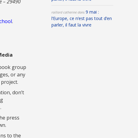
le – 29490
9 mai :
raillard catherine
dans
l’Europe, ce n’est pas tout d’en
school
.
parler, il faut la vivre
Media
ebook group
ges, or any
 project.
tion, don’t
ag
.
the press
wn.
ns to the