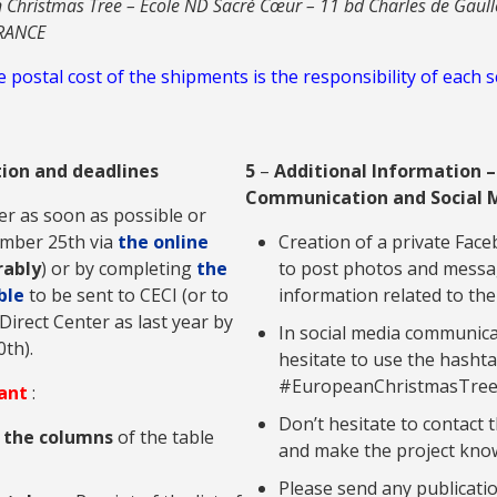
 Christmas Tree – École ND Sacré Cœur – 11 bd Charles de Gaul
RANCE
postal cost of the shipments is the responsibility of each 
tion and deadlines
5
–
Additional Information –
Communication and Social 
er as soon as possible or
mber 25th via
the online
Creation of a private Fac
rably
) or by completing
the
to post photos and messa
ble
to be sent to CECI (or to
information related to the
irect Center as last year by
In social media communica
th).
hesitate to use the hasht
#EuropeanChristmasTree
ant
:
Don’t hesitate to contact 
 the columns
of the table
and make the project kno
Please send any publicatio