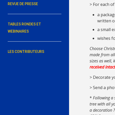
> For each of
REVUE DE PRESSE
a package
written o
TABLES RONDES ET
a small 
WEBINAIRES
wishes fo
Choose Christm
LES CONTRIBUTEURS
made from all k
sizes as well,
received intact
> Decorate y
> Send a pho
*
Following a 
tree with all 
a decoration ?