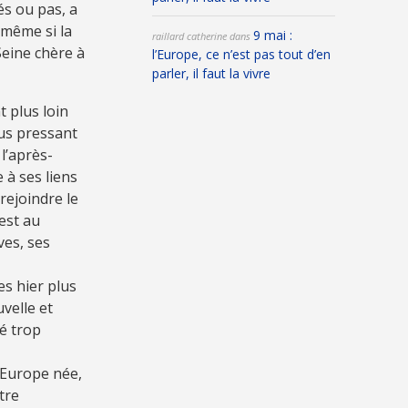
s ou pas, a
 même si la
9 mai :
raillard catherine
dans
Seine chère à
l’Europe, ce n’est pas tout d’en
parler, il faut la vivre
 plus loin
lus pressant
l’après-
 à ses liens
rejoindre le
 est au
ves, ses
s hier plus
uvelle et
é trop
e Europe née,
tre