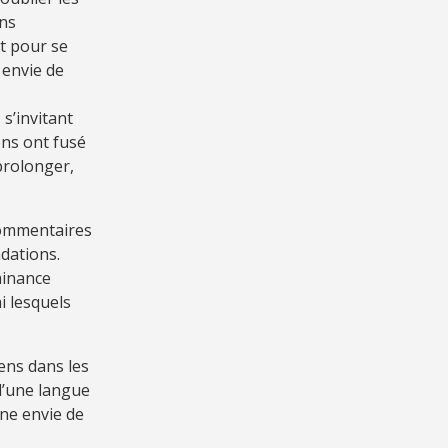
ons
rt pour se
 envie de
s’invitant
ons ont fusé
prolonger,
commentaires
andations.
minance
mi lesquels
ens dans les
d’une langue
nne envie de