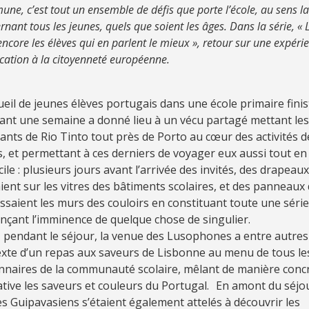
ne, c’est tout un ensemble de défis que porte l’école, au sens la
rnant tous les jeunes, quels que soient les âges. Dans la série, « L
encore les élèves qui en parlent le mieux », retour sur une expéri
cation à la citoyenneté européenne.
ueil de jeunes élèves portugais dans une école primaire fini
ant une semaine a donné lieu à un vécu partagé mettant les
ants de Rio Tinto tout près de Porto au cœur des activités d
, et permettant à ces derniers de voyager eux aussi tout en
ile : plusieurs jours avant l’arrivée des invités, des drapeau
aient sur les vitres des bâtiments scolaires, et des panneaux 
issaient les murs des couloirs en constituant toute une série
nçant l’imminence de quelque chose de singulier.
, pendant le séjour, la venue des Lusophones a entre autres 
xte d’un repas aux saveurs de Lisbonne au menu de tous le
nnaires de la communauté scolaire, mêlant de manière concr
tive les saveurs et couleurs du Portugal. En amont du séjou
s Guipavasiens s’étaient également attelés à découvrir les