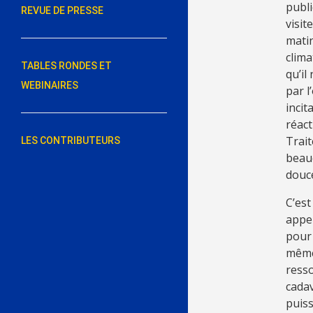
publi
REVUE DE PRESSE
visit
matin
clima
TABLES RONDES ET
qu’il
WEBINAIRES
par l
incit
réact
Trait
LES CONTRIBUTEURS
beauc
douc
C’est
appe
pour 
même 
resso
cadav
puiss