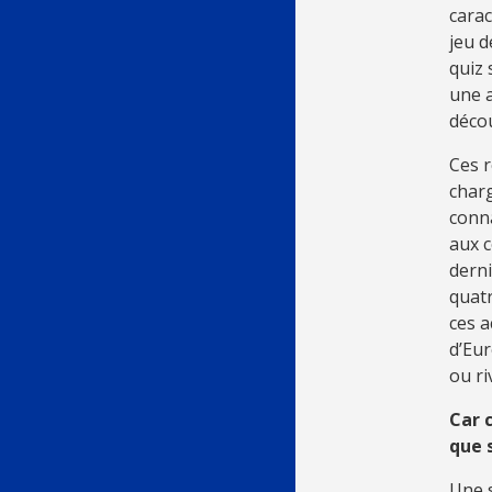
carac
jeu d
quiz 
une a
décou
Ces r
charg
conna
aux c
derni
quatr
ces a
d’Eu
ou ri
Car 
que 
Une s