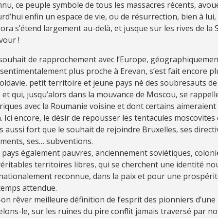
nu, ce peuple symbole de tous les massacres récents, avoué
rd’hui enfin un espace de vie, ou de résurrection, bien à lui,
ora s’étend largement au-delà, et jusque sur les rives de la 
vour !
 souhait de rapprochement avec l’Europe, géographiquement
sentimentalement plus proche à Erevan, s’est fait encore p
ldavie, petit territoire et jeune pays né des soubresauts de 
et qui, jusqu’alors dans la mouvance de Moscou, se rappelle
riques avec la Roumanie voisine et dont certains aimeraient 
. Ici encore, le désir de repousser les tentacules moscovites
 aussi fort que le souhait de rejoindre Bruxelles, ses directi
ements, ses… subventions.
pays également pauvres, anciennement soviétiques, colonie
éritables territoires libres, qui se cherchent une identité no
nationalement reconnue, dans la paix et pour une prospérit
temps attendue.
on rêver meilleure définition de l’esprit des pionniers d’un
lons-le, sur les ruines du pire conflit jamais traversé par no