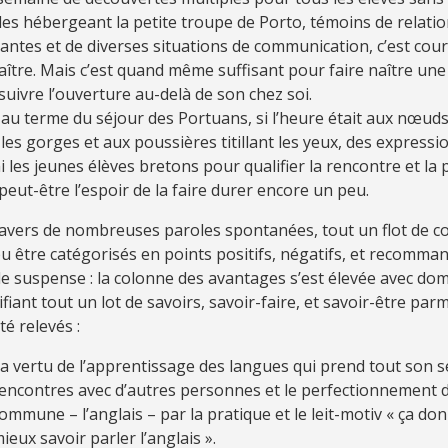
les hébergeant la petite troupe de Porto, témoins de relati
antes et de diverses situations de communication, c’est cou
ître. Mais c’est quand même suffisant pour faire naître une
uivre l’ouverture au-delà de son chez soi.
 au terme du séjour des Portuans, si l’heure était aux nœuds 
les gorges et aux poussières titillant les yeux, des expressi
 les jeunes élèves bretons pour qualifier la rencontre et la 
peut-être l’espoir de la faire durer encore un peu.
ravers de nombreuses paroles spontanées, tout un flot de 
u être catégorisés en points positifs, négatifs, et recomm
e suspense : la colonne des avantages s’est élevée avec do
ifiant tout un lot de savoirs, savoir-faire, et savoir-être par
té relevés :
a vertu de l’apprentissage des langues qui prend tout son s
encontres avec d’autres personnes et le perfectionnement 
ommune – l’anglais – par la pratique et le leit-motiv « ça do
ieux savoir parler l’anglais ».