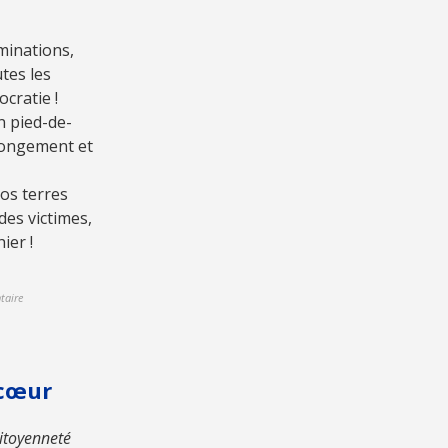
iminations,
tes les
ocratie !
un pied-de-
olongement et
Nos terres
es victimes,
ier !
taire
 cœur
citoyenneté