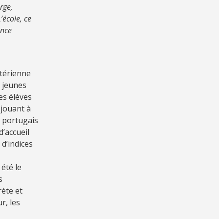
rge,
’école, ce
ence
stérienne
 jeunes
es élèves
 jouant à
x portugais
d’accueil
 d’indices
été le
s
ète et
r, les