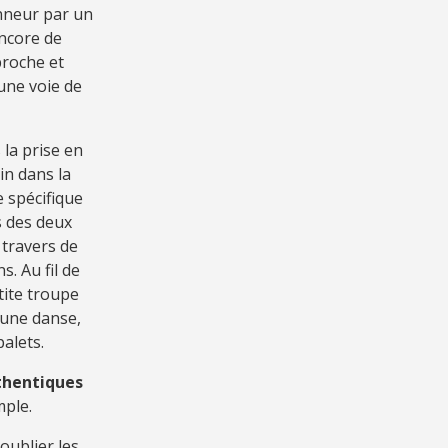
onneur par un
ncore de
proche et
une voie de
la prise en
in dans la
e spécifique
es des deux
 travers de
. Au fil de
etite troupe
’une danse,
palets.
uthentiques
mple.
oublier les