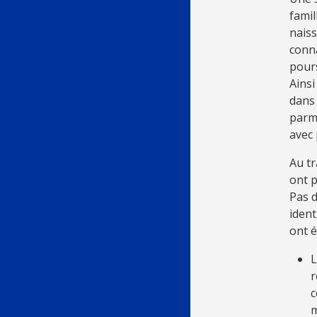
famil
naiss
conna
pours
Ainsi
dans 
parmi
avec 
Au t
ont p
Pas d
ident
ont é
L
r
c
m