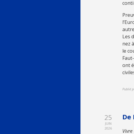
conti
Preuv
l’Eur
autre
Les d
nez à
le co
Faut-
ont 
civil
Publié p
De 
25
JUIN
2026
Vivre