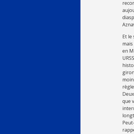
recon
aujou
diasp
Azna
Et le
mais 
en Mo
URSS 
histo
giron
moins
règl
Deux 
que v
inter
long
Peut-
rappe