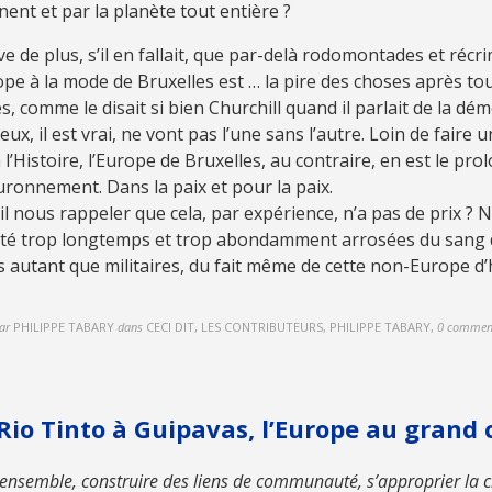
nent et par la planète tout entière ?
e de plus, s’il en fallait, que par-delà rodomontades et récr
ope à la mode de Bruxelles est … la pire des choses après tou
s, comme le disait si bien Churchill quand il parlait de la dém
eux, il est vrai, ne vont pas l’une sans l’autre. Loin de faire 
 l’Histoire, l’Europe de Bruxelles, au contraire, en est le pr
uronnement. Dans la paix et pour la paix.
il nous rappeler que cela, par expérience, n’a pas de prix ? 
été trop longtemps et trop abondamment arrosées du sang d
es autant que militaires, du fait même de cette non-Europe d’h
ar
PHILIPPE TABARY
dans
CECI DIT, LES CONTRIBUTEURS, PHILIPPE TABARY
,
0 commen
Rio Tinto à Guipavas, l’Europe au grand
 ensemble, construire des liens de communauté, s’approprier la 