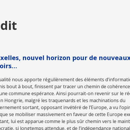
dit
xelles, nouvel horizon pour de nouveau
oirs…
ualité nous apporte régulièrement des éléments d’informat
mis bout à bout, finissent par tracer un chemin de cohérence 
une commune espérance. Ainsi pourrait-on revenir sur le ré
en Hongrie, malgré les traquenards et les machinations du
rnement sortant, opposant invétéré de l’Europe, a vu l’opi
que se mobiliser massivement en faveur de cette Europe exé
ant, lui est apparue comme le plus sûr chemin vers le maint
ratie, si longtemps attendue, et de l’indépendance nationale