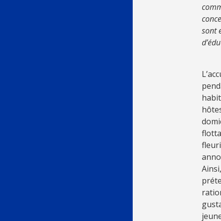
commu
conce
sont 
d’édu
L’acc
pend
habit
hôtes
domic
flott
fleur
anno
Ainsi
préte
ratio
gusta
jeune