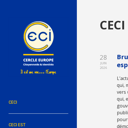
CECI 
Bru
28
esp
JUIN
2026
L’act
qui, 
vers 
qui, 
CECI
gouve
publi
pourt
CECI EST
démoc