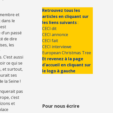
Retrouvez tous les
 membre et
articles en cliquant sur
 dans le
les liens suivants
:
 est
CECI dit
e d’un passé
CECI annonce
té de dire
CECI fait
ses, les
CECI interviewe
r
European Christmas Tree
. C’est aussi
Et revenez à la page
oir ce qui se
d'accueil en cliquant sur
 et surtout,
le logo à gauche
aurait ses
 la Seine !
nquerait pas
rope, c’est
izons et
Pour nous écrire
place