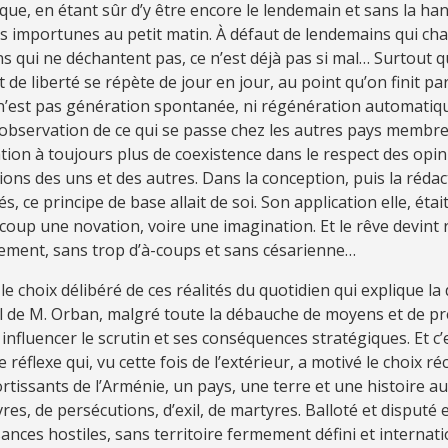
que, en étant sûr d’y être encore le lendemain et sans la han
es importunes au petit matin. À défaut de lendemains qui cha
s qui ne déchantent pas, ce n’est déjà pas si mal… Surtout 
t de liberté se répète de jour en jour, au point qu’on finit pa
 n’est pas génération spontanée, ni régénération automatiqu
’observation de ce qui se passe chez les autres pays membre
ation à toujours plus de coexistence dans le respect des opin
ions des uns et des autres. Dans la conception, puis la rédac
és, ce principe de base allait de soi. Son application elle, éta
oup une novation, voire une imagination. Et le rêve devint r
ement, sans trop d’à-coups et sans césarienne…
 le choix délibéré de ces réalités du quotidien qui explique la
l de M. Orban, malgré toute la débauche de moyens et de pr
influencer le scrutin et ses conséquences stratégiques. Et c’e
réflexe qui, vu cette fois de l’extérieur, a motivé le choix ré
rtissants de l’Arménie, un pays, une terre et une histoire au
res, de persécutions, d’exil, de martyres. Balloté et disputé 
ances hostiles, sans territoire fermement défini et interna