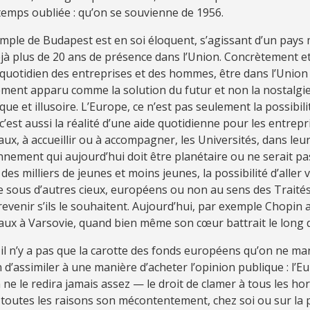
emps oubliée : qu’on se souvienne de 1956.
mple de Budapest est en soi éloquent, s’agissant d’un pays
jà plus de 20 ans de présence dans l’Union. Concrètement et
quotidien des entreprises et des hommes, être dans l’Union
ement apparu comme la solution du futur et non la nostalgi
ique et illusoire. L’Europe, ce n’est pas seulement la possibili
c’est aussi la réalité d’une aide quotidienne pour les entrepri
aux, à accueillir ou à accompagner, les Universités, dans leu
nement qui aujourd’hui doit être planétaire ou ne serait pas
des milliers de jeunes et moins jeunes, la possibilité d’aller v
 sous d’autres cieux, européens ou non au sens des Traités,
revenir s’ils le souhaitent. Aujourd’hui, par exemple Chopin 
ux à Varsovie, quand bien même son cœur battrait le long de
il n’y a pas que la carotte des fonds européens qu’on ne ma
 d’assimiler à une manière d’acheter l’opinion publique : l’Eu
ne le redira jamais assez — le droit de clamer à tous les hor
toutes les raisons son mécontentement, chez soi ou sur la 