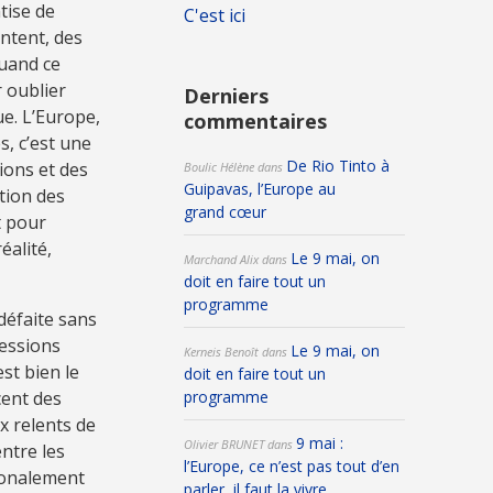
tise de
C'est ici
ntent, des
quand ce
r oublier
Derniers
e. L’Europe,
commentaires
s, c’est une
De Rio Tinto à
ions et des
Boulic Hélène
dans
Guipavas, l’Europe au
tion des
grand cœur
it pour
éalité,
Le 9 mai, on
Marchand Alix
dans
doit en faire tout un
programme
 défaite sans
essions
Le 9 mai, on
Kerneis Benoît
dans
st bien le
doit en faire tout un
cent des
programme
x relents de
9 mai :
Olivier BRUNET
dans
entre les
l’Europe, ce n’est pas tout d’en
tionalement
parler, il faut la vivre