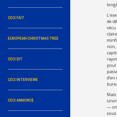
longt
L’exe
CECI FAIT
de dé
vécu 
clair
EUROPEAN CHRISTMAS TREE
mirif
non, 
capit
rayon
CECI DIT
pour 
passe
d’en 
CECI INTERVIEWE
burea
Mais 
sinon
CECI ANNONCE
— on 
sous 