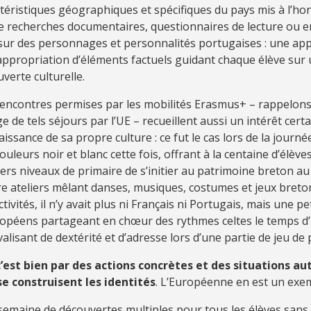
téristiques géographiques et spécifiques du pays mis à l’h
e recherches documentaires, questionnaires de lecture ou e
sur des personnages et personnalités portugaises : une ap
ppropriation d’éléments factuels guidant chaque élève sur 
verte culturelle.
encontres permises par les mobilités Erasmus+ – rappelons 
e de tels séjours par l’UE – recueillent aussi un intérêt certa
issance de sa propre culture : ce fut le cas lors de la journé
ouleurs noir et blanc cette fois, offrant à la centaine d’élèv
ers niveaux de primaire de s’initier au patrimoine breton au
e ateliers mêlant danses, musiques, costumes et jeux bretons
ctivités, il n’y avait plus ni Français ni Portugais, mais une p
ropéens partageant en chœur des rythmes celtes le temps d
valisant de dextérité et d’adresse lors d’une partie de jeu de 
c’est bien par des actions concrètes et des situations a
se construisent les identités
. L’Européenne en est un exe
emaine de découvertes multiples pour tous les élèves sans 