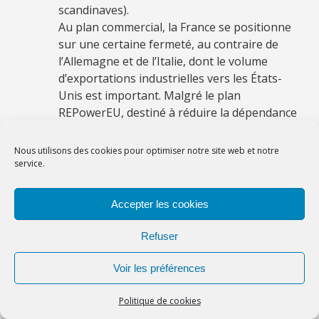
scandinaves).
Au plan commercial, la France se positionne
sur une certaine fermeté, au contraire de
l’Allemagne et de l’Italie, dont le volume
d’exportations industrielles vers les États-
Unis est important. Malgré le plan
REPowerEU, destiné à réduire la dépendance
européenne aux énergies fossiles russes,
chaque EM y va de sa stratégie : l’Allemagne a
Nous utilisons des cookies pour optimiser notre site web et notre
négocié des accords gaziers avec le Qatar et
service.
les Émirats arabes unis, l’Italie a procédé de
même avec l’Algérie. Ce « sauve qui peut »
Accepter les cookies
national installe un rapport de force
permanent dont il ne faudrait pas qu’il
Refuser
détourne l’UE de son ambition politique en
réduisant son rôle à la résolution des conflits
Voir les préférences
internes.
Trump devrait agiter les forces populistes et
Politique de cookies
d’extrême-droite dans certains EM : Orban en