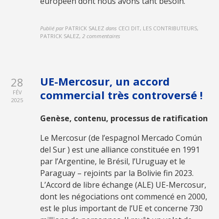
européen dont nous avons tant besoin.
Publié par
PATRICK SALEZ
dans
CECI DIT, LES CONTRIBUTEURS,
PATRICK SALEZ
,
2 commentaires
UE-Mercosur, un accord
28
commercial très controversé !
FÉV
2025
Genèse, contenu, processus de ratification
Le Mercosur (de l’espagnol Mercado Común
del Sur ) est une alliance constituée en 1991
par l’Argentine, le Brésil, l’Uruguay et le
Paraguay – rejoints par la Bolivie fin 2023.
L’Accord de libre échange (ALE) UE-Mercosur,
dont les négociations ont commencé en 2000,
est le plus important de l’UE et concerne 730