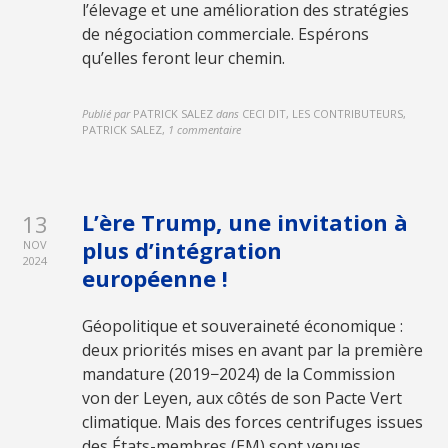
l’élevage et une amélioration des stratégies
de négociation commerciale. Espérons
qu’elles feront leur chemin.
Publié par
PATRICK SALEZ
dans
CECI DIT, LES CONTRIBUTEURS,
PATRICK SALEZ
,
1 commentaire
L’ère Trump, une invitation à
13
plus d’intégration
NOV
2024
européenne !
Géopolitique et souveraineté économique :
deux priorités mises en avant par la première
mandature (2019−2024) de la Commission
von der Leyen, aux côtés de son Pacte Vert
climatique. Mais des forces centrifuges issues
des États-membres (EM) sont venues