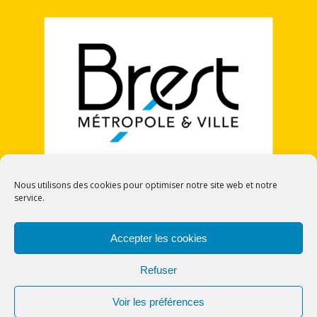
Nous utilisons des cookies pour optimiser notre site web et notre
service.
POLITIQUE DE COOKIES (UE)
Accepter les cookies
Refuser
Voir les préférences
© 2026 CECI - Cercle Europe Citoyennetés et