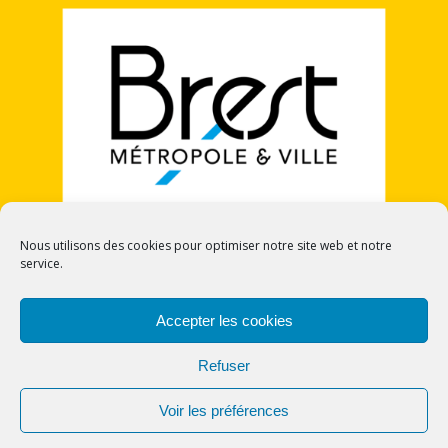
Nous utilisons des cookies pour optimiser notre site web et notre
service.
POLITIQUE DE COOKIES (UE)
Accepter les cookies
Refuser
Voir les préférences
© 2026 CECI - Cercle Europe Citoyennetés et
Identités. Bento theme by Satori