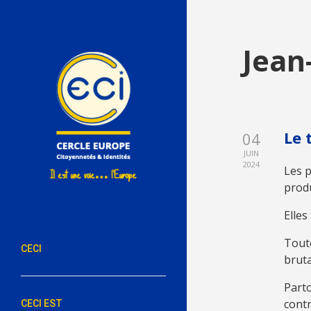
Jean
Le 
04
JUIN
2024
Les 
produ
Elles
Toute
CECI
bruta
Parto
contr
CECI EST