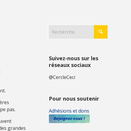
Suivez-nous sur les
réseaux sociaux
t
@CercleCeci
nt.
Pour nous soutenir
lères
ppe pas.
Adhésions et dons
ouvent
 des grandes