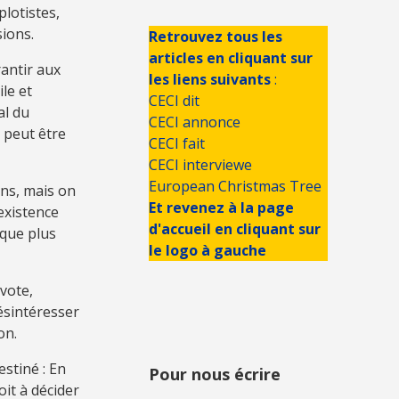
plotistes,
sions.
Retrouvez tous les
articles en cliquant sur
rantir aux
les liens suivants
:
le et
CECI dit
al du
CECI annonce
 peut être
CECI fait
CECI interviewe
European Christmas Tree
ons, mais on
Et revenez à la page
existence
d'accueil en cliquant sur
sque plus
le logo à gauche
 vote,
désintéresser
on.
stiné : En
Pour nous écrire
it à décider