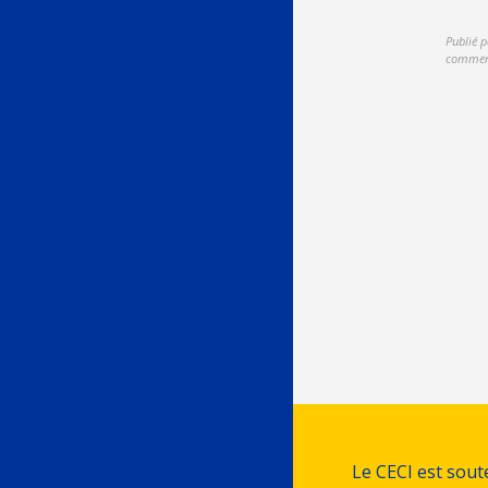
Publié p
commen
Le CECI est sou