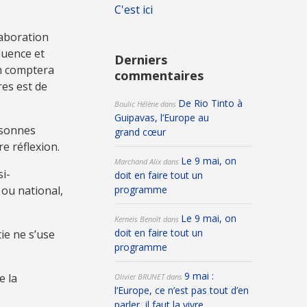
C'est ici
laboration
luence et
Derniers
on comptera
commentaires
res est de
De Rio Tinto à
Boulic Hélène
dans
Guipavas, l’Europe au
rsonnes
grand cœur
e réflexion.
Le 9 mai, on
Marchand Alix
dans
i-
doit en faire tout un
 ou national,
programme
Le 9 mai, on
Kerneis Benoît
dans
doit en faire tout un
ie ne s’use
programme
9 mai :
e la
Olivier BRUNET
dans
l’Europe, ce n’est pas tout d’en
parler, il faut la vivre