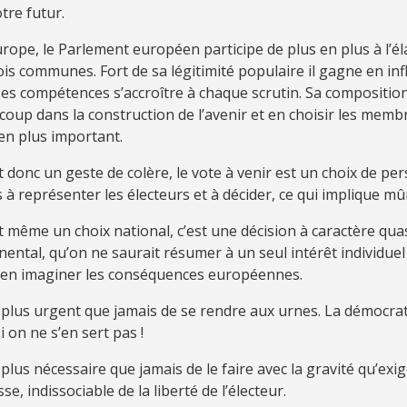
tre futur.
rope, le Parlement européen participe de plus en plus à l’é
ois communes. Fort de sa légitimité populaire il gagne en inf
ses compétences s’accroître à chaque scrutin. Sa compositi
oup dans la construction de l’avenir et en choisir les memb
en plus important.
 donc un geste de colère, le vote à venir est un choix de pe
 à représenter les électeurs et à décider, ce qui implique mûr
 même un choix national, c’est une décision à caractère quas
nental, qu’on ne saurait résumer à un seul intérêt individuel
 en imaginer les conséquences européennes.
t plus urgent que jamais de se rendre aux urnes. La démocrat
i on ne s’en sert pas !
t plus nécessaire que jamais de le faire avec la gravité qu’exig
se, indissociable de la liberté de l’électeur.