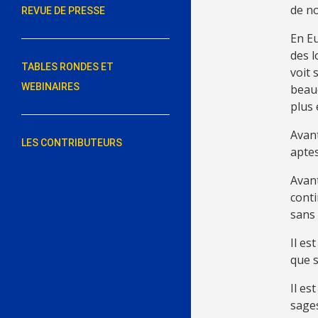
de no
REVUE DE PRESSE
En Eu
des l
TABLES RONDES ET
voit 
WEBINAIRES
beauc
plus 
Avant
LES CONTRIBUTEURS
aptes
Avant
conti
sans
Il es
que s
Il es
sages