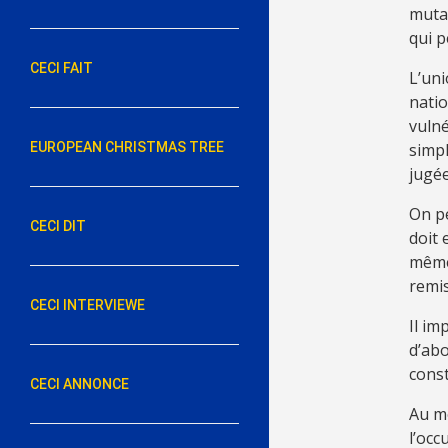
mutat
qui p
CECI FAIT
L’uni
natio
vulné
EUROPEAN CHRISTMAS TREE
simpl
jugée
On pe
CECI DIT
doit 
même.
remis
CECI INTERVIEWE
Il im
d’abo
const
CECI ANNONCE
Au mo
l’occ