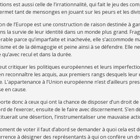
ions est aussi celle de l’irrationnalité, qui fait le jeu des com
ermet tant de mensonges en jouant sur les peurs et les divi
on de l’Europe est une construction de raison destinée à ga
ns la survie de leur identité dans un monde plus grand. Fragi
rable parce qu’imparfaite et inachevée, elle s’accommode m
isme et de la démagogie et peine ainsi à se défendre. Elle ne
 qu’avec recul et dans la durée.
ut critiquer les politiques européennes et leurs imperfecti
en reconnaître les acquis, aux premiers rangs desquels leur 
 L’appartenance à l’Union européenne n’est d’ailleurs pre
e en cause.
porte donc à ceux qui ont la chance de disposer d’un droit de
rd de l’exercer, ensuite de le faire avec discernement. S’en 
ituerait une désertion, l’instrumentaliser une mauvaise acti
ment de voter il faut d’abord se demander à quoi cela est de
urrence à désigner des représentants à qui on confère un dro