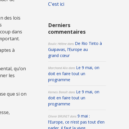
C'est ici
n des lois
s
Derniers
commentaires
ucoup dans
important.
De Rio Tinto à
Boulic Hélène
dans
Guipavas, l’Europe au
aptes à
grand cœur
Le 9 mai, on
ental, qu’on
Marchand Alix
dans
doit en faire tout un
ner les
programme
Le 9 mai, on
Kerneis Benoît
dans
use que si on
doit en faire tout un
programme
esse,
9 mai :
Olivier BRUNET
dans
l’Europe, ce n’est pas tout d’en
parler, il faut la vivre