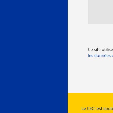
Ce site utili
les données 
Le CECI est sou