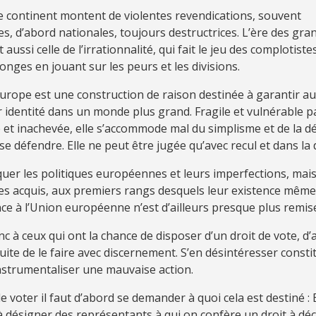
e continent montent de violentes revendications, souvent
es, d’abord nationales, toujours destructrices. L’ère des gra
aussi celle de l’irrationnalité, qui fait le jeu des complotist
nges en jouant sur les peurs et les divisions.
Europe est une construction de raison destinée à garantir au
r identité dans un monde plus grand. Fragile et vulnérable p
e et inachevée, elle s’accommode mal du simplisme et de la 
 se défendre. Elle ne peut être jugée qu’avec recul et dans la 
quer les politiques européennes et leurs imperfections, mais
les acquis, aux premiers rangs desquels leur existence même
e à l’Union européenne n’est d’ailleurs presque plus remis
nc à ceux qui ont la chance de disposer d’un droit de vote, d
suite de le faire avec discernement. S’en désintéresser consti
instrumentaliser une mauvaise action.
voter il faut d’abord se demander à quoi cela est destiné : 
à désigner des représentants à qui on confère un droit à déc