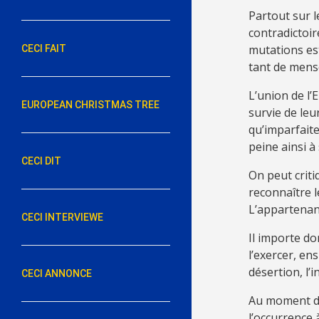
Partout sur l
contradictoir
mutations est 
CECI FAIT
tant de menso
L’union de l’
EUROPEAN CHRISTMAS TREE
survie de leu
qu’imparfait
peine ainsi à
CECI DIT
On peut criti
reconnaître 
L’appartenanc
CECI INTERVIEWE
Il importe do
l’exercer, en
désertion, l’
CECI ANNONCE
Au moment de 
l’occurrence 