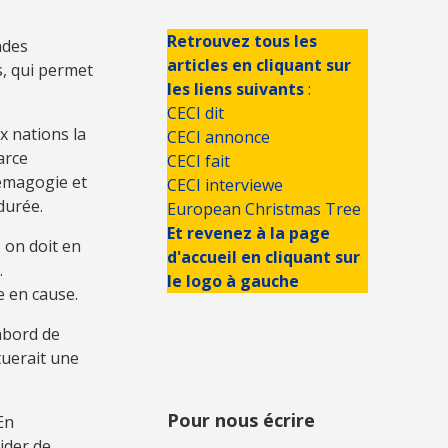
Retrouvez tous les
ndes
articles en cliquant sur
es, qui permet
les liens suivants
:
CECI dit
x nations la
CECI annonce
arce
CECI fait
démagogie et
CECI interviewe
durée.
European Christmas Tree
Et revenez à la page
 on doit en
d'accueil en cliquant sur
.
le logo à gauche
e en cause.
’abord de
tuerait une
Pour nous écrire
En
ider de