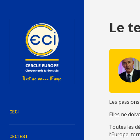
Le t
Les passions
CECI
Elles ne doiv
Toutes les dé
l’Europe, terr
CECI EST