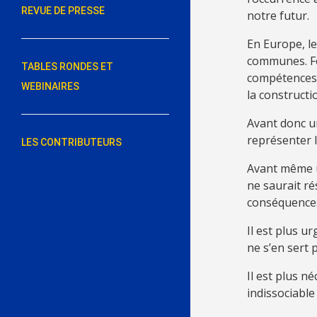
REVUE DE PRESSE
notre futur.
En Europe, le
communes. For
TABLES RONDES ET
compétences 
WEBINAIRES
la constructi
Avant donc un
représenter l
LES CONTRIBUTEURS
Avant même un
ne saurait ré
conséquence
Il est plus u
ne s’en sert p
Il est plus n
indissociable 