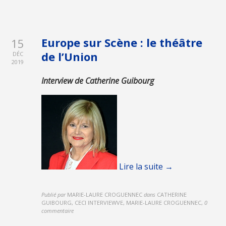
Europe sur Scène : le théâtre
15
de l’Union
DÉC
2019
Interview de Catherine Guibourg
Lire la suite →
Publié par
MARIE-LAURE CROGUENNEC
dans
CATHERINE
GUIBOURG, CECI INTERVIEWVE, MARIE-LAURE CROGUENNEC
,
0
commentaire