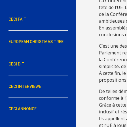
La Conférence
fête de l’UE.
de la Confér
CECI FAIT
ambitieuses q
En assemblée,
conclusions d
EUROPEAN CHRISTMAS TREE
C’est une des
Parlement rec
la Conférence
CECI DIT
simplicité, d
À cette fin, 
propositions 
CECI INTERVIEWE
De telles dé
conforme à l’a
Grâce à cette
CECI ANNONCE
inclusif et r
Ils appellen
et l’UE à jou