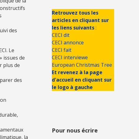
olique de la
onstructifs
Retrouvez tous les
s
articles en cliquant sur
les liens suivants
:
uivi des
CECI dit
CECI annonce
CECI fait
ECI. Le
CECI interviewe
» issues de
European Christmas Tree
r plus de
Et revenez à la page
d'accueil en cliquant sur
éparer des
le logo à gauche
ion
durable,
ndamentaux
Pour nous écrire
limatique, la