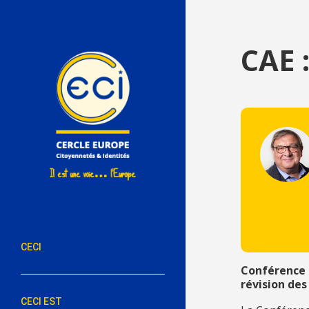
CAE :
CECI
Conférence s
révision des 
CECI EST