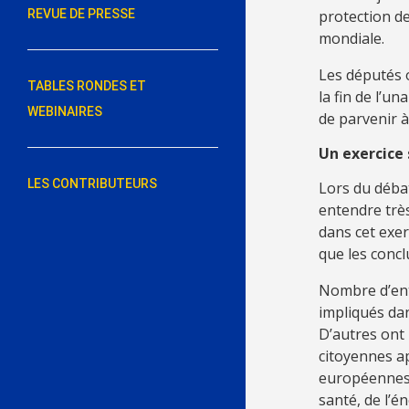
protection de
REVUE DE PRESSE
mondiale.
Les députés o
TABLES RONDES ET
la fin de l’u
WEBINAIRES
de parvenir à
Un exercice
LES CONTRIBUTEURS
Lors du débat
entendre très
dans cet exer
que les concl
Nombre d’entr
impliqués da
D’autres ont 
citoyennes a
européennes 
santé, de l’é