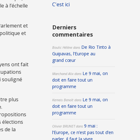
C'est ici
e à l’échelle
 Parlement et
Derniers
politique et
commentaires
De Rio Tinto à
Boulic Hélène
dans
Guipavas, l’Europe au
grand cœur
ens ont fait
ccupations
Le 9 mai, on
Marchand Alix
dans
i souligné
doit en faire tout un
programme
tre plus
Le 9 mai, on
Kerneis Benoît
dans
doit en faire tout un
.
programme
propositions
 élections
9 mai :
Olivier BRUNET
dans
s de la
l’Europe, ce n’est pas tout d’en
parler, il faut la vivre