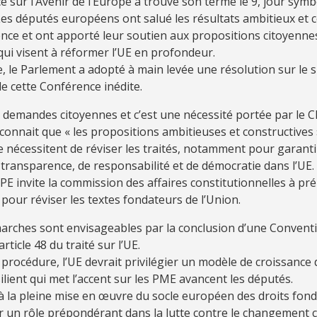
 sur l’Avenir de l’Europe a trouvé son terme le 9, jour symb
 Les députés européens ont salué les résultats ambitieux et c
ence et ont apporté leur soutien aux propositions citoyenne
ui visent à réformer l’UE en profondeur.
 le Parlement a adopté à main levée une résolution sur le s
e cette Conférence inédite.
 demandes citoyennes et c’est une nécessité portée par le C
onnait que « les propositions ambitieuses et constructives 
 nécessitent de réviser les traités, notamment pour garanti
e transparence, de responsabilité et de démocratie dans l’UE.
le PE invite la commission des affaires constitutionnelles à pr
pour réviser les textes fondateurs de l’Union.
marches sont envisageables par la conclusion d’une Convent
rticle 48 du traité sur l’UE.
 procédure, l’UE devrait privilégier un modèle de croissance 
ésilient qui met l’accent sur les PME avancent les députés.
t à la pleine mise en œuvre du socle européen des droits fo
er un rôle prépondérant dans la lutte contre le changement c