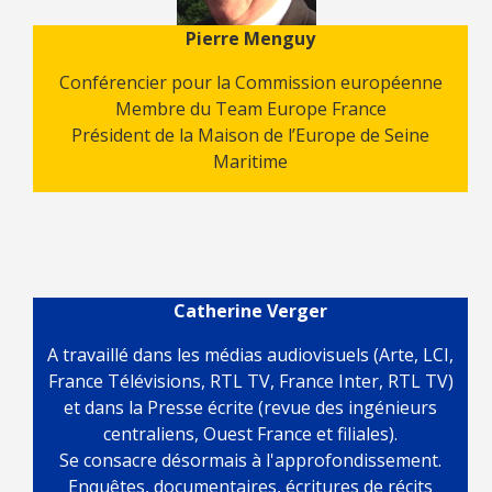
Pierre Menguy
Conférencier pour la Commission européenne
Membre du Team Europe France
Président de la Maison de l’Europe de Seine
Maritime
Catherine Verger
A travaillé dans les médias audiovisuels (Arte, LCI,
France Télévisions, RTL TV, France Inter, RTL TV)
et dans la Presse écrite (revue des ingénieurs
centraliens, Ouest France et filiales).
Se consacre désormais à l'approfondissement.
Enquêtes, documentaires, écritures de récits