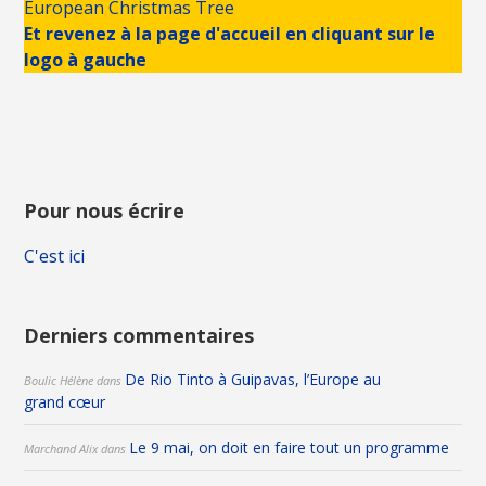
European Christmas Tree
Et revenez à la page d'accueil en cliquant sur le
logo à gauche
Pour nous écrire
C'est ici
Derniers commentaires
De Rio Tinto à Guipavas, l’Europe au
Boulic Hélène
dans
grand cœur
Le 9 mai, on doit en faire tout un programme
Marchand Alix
dans