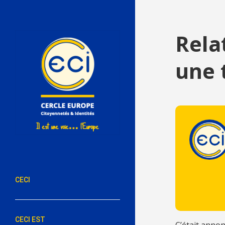
Rela
une 
CECI
CECI EST
C’était annon