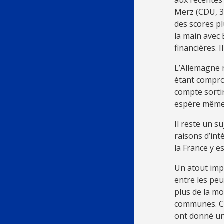
Merz (CDU, 30
des scores pl
la main avec
financières. 
L’Allemagne n
étant compro
compte sortir
espère même p
Il reste un s
raisons d’int
la France y e
Un atout imp
entre les peu
plus de la mo
communes. Ce
ont donné une