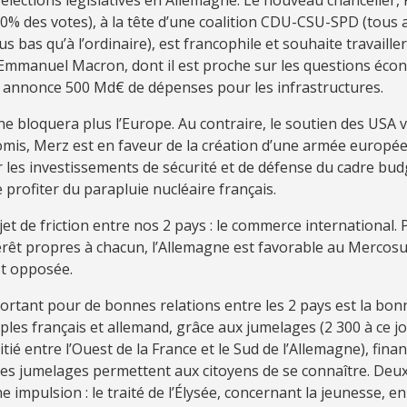
% des votes), à la tête d’une coalition CDU-CSU-SPD (tous a
us bas qu’à l’ordinaire), est francophile et souhaite travaill
 Emmanuel Macron, dont il est proche sur les questions éco
Il annonce 500 Md€ de dépenses pour les infrastructures.
e bloquera plus l’Europe. Au contraire, le soutien des USA 
mis, Merz est en faveur de la création d’une armée européen
 les investissements de sécurité et de défense du cadre budg
rofiter du parapluie nucléaire français.
ujet de friction entre nos 2 pays : le commerce international.
érêt propres à chacun, l’Allemagne est favorable au Mercosu
st opposée.
ortant pour de bonnes relations entre les 2 pays est la bon
ples français et allemand, grâce aux jumelages (2 300 à ce j
itié entre l’Ouest de la France et le Sud de l’Allemagne), fina
s jumelages permettent aux citoyens de se connaître. Deux 
 impulsion : le traité de l’Élysée, concernant la jeunesse, en 