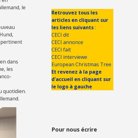
allemand, le
Retrouvez tous les
articles en cliquant sur
nouveau
les liens suivants
:
 Hund,
CECI dit
 pertinent
CECI annonce
CECI fait
CECI interviewe
éen dans
European Christmas Tree
e, les
Et revenez à la page
anco-
d'accueil en cliquant sur
le logo à gauche
u quotidien.
allemand.
Pour nous écrire