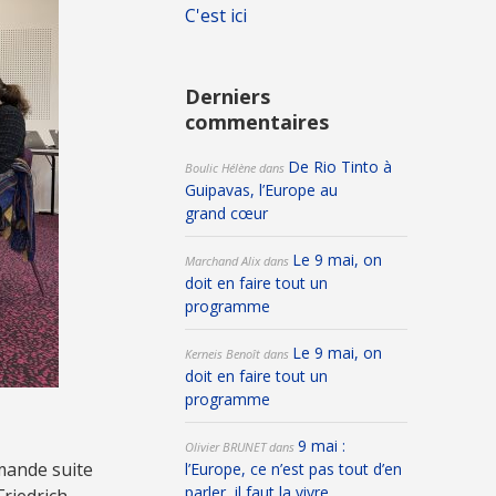
C'est ici
Derniers
commentaires
De Rio Tinto à
Boulic Hélène
dans
Guipavas, l’Europe au
grand cœur
Le 9 mai, on
Marchand Alix
dans
doit en faire tout un
programme
Le 9 mai, on
Kerneis Benoît
dans
doit en faire tout un
programme
9 mai :
Olivier BRUNET
dans
emande suite
l’Europe, ce n’est pas tout d’en
parler, il faut la vivre
Friedrich