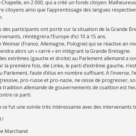
la-Chapelle, en 2 000, qui a créé un fonds citoyen. Malheureu
re citoyens ainsi que l’apprentissage des langues respective
n.
 des participants ont porté sur la situation de la Grande Br
ervenants, réintègrera l’Europe d’ici 10 à 15 ans.
e Weimar (France, Allemagne, Pologne) qui se réactive an ni
iendra alors un « carré » en intégrant la Grande Bretagne.
des extrêmes (gauche et droite) au Parlement allemand a so
r la première fois, die Linke, le parti d’extrême gauche, n’es
 Parlement, faute d’élus en nombre suffisant. À l’inverse, l
gressive, pro-russe et pro-nazie, ne cesse de progresser, s
a tradition allemande de gouvernements de coalition est h
ntre ce parti.
 ce fut une soirée très intéressante avec des intervenants tr
 !
ppe Marchand