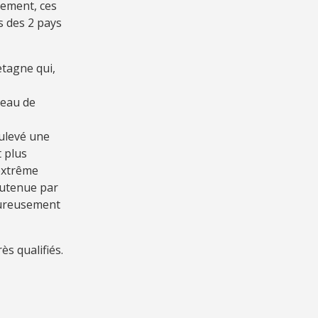
sement, ces
s des 2 pays
etagne qui,
veau de
ulevé une
t plus
’extrême
outenue par
eureusement
ès qualifiés.