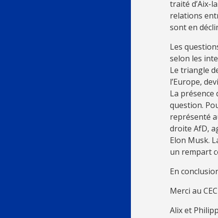
traité d’Aix-
relations ent
sont en décli
Les questions
selon les int
Le triangle d
l’Europe, dev
La présence 
question. Pou
représenté au
droite AfD, a
Elon Musk. L
un rempart co
En conclusion
Merci au CECI
Alix et Phili