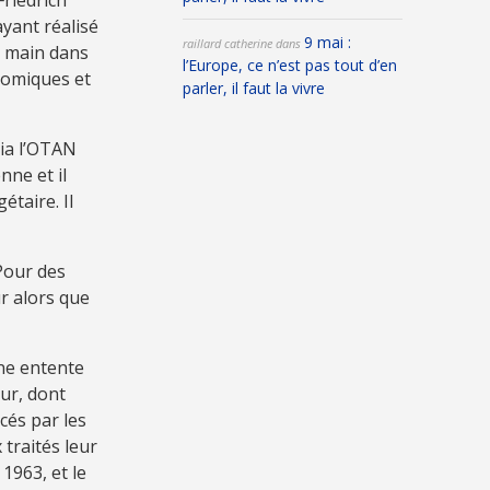
yant réalisé
9 mai :
raillard catherine
dans
er main dans
l’Europe, ce n’est pas tout d’en
nomiques et
parler, il faut la vivre
via l’OTAN
ne et il
étaire. Il
 Pour des
r alors que
ne entente
our, dont
ncés par les
traités leur
1963, et le