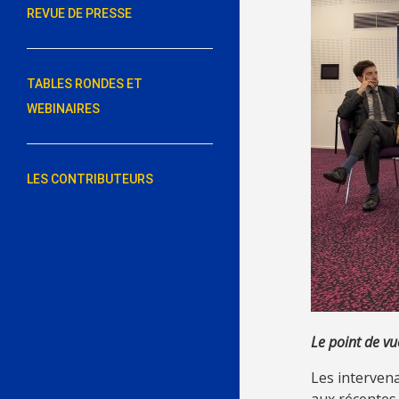
REVUE DE PRESSE
TABLES RONDES ET
WEBINAIRES
LES CONTRIBUTEURS
Le point de v
Les intervena
aux récentes 