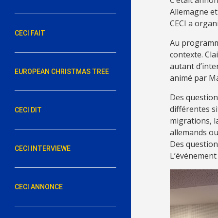
Allemagne et 
CECI a organi
CECI FAIT
Au programme
contexte. Cl
autant d’inte
EUROPEAN CHRISTMAS TREE
animé par Ma
Des question
différentes s
CECI DIT
migrations, l
allemands ou
Des questions
CECI INTERVIEWE
L’événement é
CECI ANNONCE