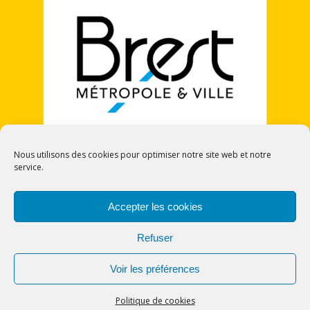
Nous utilisons des cookies pour optimiser notre site web et notre
service.
POLITIQUE DE COOKIES (UE)
Accepter les cookies
Refuser
Voir les préférences
© 2026 CECI - Cercle Europe Citoyennetés et
Identités. Bento theme by Satori
Politique de cookies