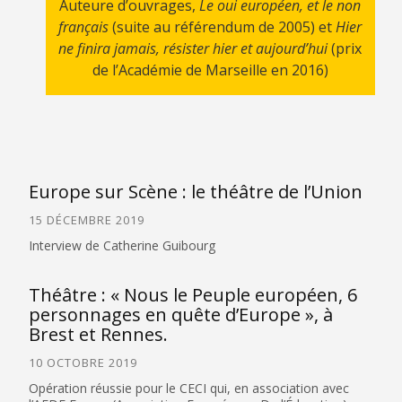
Auteure d’ouvrages,
Le oui européen, et le non
français
(suite au référendum de 2005) et
Hier
ne finira jamais, résister hier et aujourd’hui
(prix
de l’Académie de Marseille en 2016)
Europe sur Scène : le théâtre de l’Union
15 DÉCEMBRE 2019
Interview de Catherine Guibourg
Théâtre : « Nous le Peuple européen, 6
personnages en quête d’Europe », à
Brest et Rennes.
10 OCTOBRE 2019
Opération réussie pour le CECI qui, en association avec