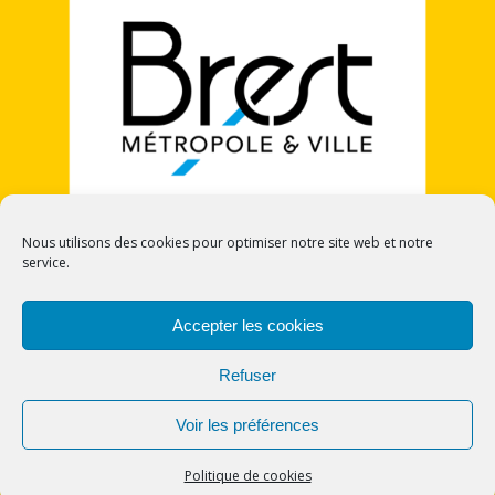
Nous utilisons des cookies pour optimiser notre site web et notre
service.
POLITIQUE DE COOKIES (UE)
Accepter les cookies
Refuser
Voir les préférences
© 2026 CECI - Cercle Europe Citoyennetés et
Identités. Bento theme by Satori
Politique de cookies