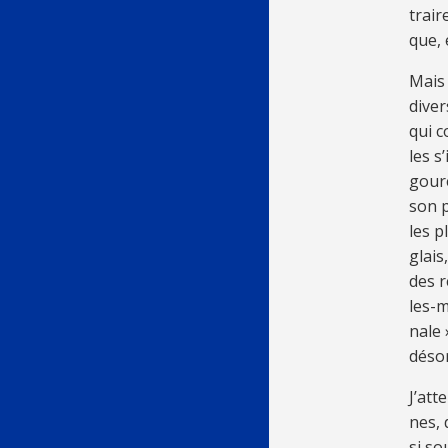
trair
que, 
Mais 
di­ve
qui c
les s
gou­r
son p
les p
glais
des ré
les-m
nale 
dé­so
J’at­
nes, 
si so