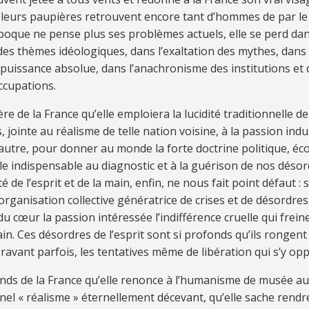
leurs pau­piè­res re­trou­vent en­core tant d’hom­mes de par 
po­que ne pense plus ses pro­blè­mes ac­tuels, elle se perd dans 
es thè­mes idéo­lo­gi­ques, dans l’exal­ta­tion des my­thes, dans les
 puis­sance ab­so­lue, dans l’ana­chro­nisme des ins­ti­tu­tions et
ccupations.
ère de la France qu’elle em­ploie­ra la lu­ci­di­té tra­di­tion­nelle 
, jointe au réa­lisme de telle na­tion voi­sine, à la pas­sion in­d
 au­tre, pour don­ner au monde la forte doc­trine po­li­ti­que, éco
le in­dis­pen­sa­ble au diag­nos­tic et à la gué­ri­son de nos dés­or­
i­té de l’es­prit et de la main, en­fin, ne nous fait point dé­faut :
or­ga­ni­sa­tion col­lec­tive gé­né­ra­trice de cri­ses et de dés­or­dres
du cœur la pas­sion in­té­res­sée l’in­dif­fé­rence cruelle qui frei
in. Ces dés­or­dres de l’es­prit sont si pro­fonds qu’ils ron­gent
gra­vant par­fois, les ten­ta­ti­ves même de li­bé­ra­tion qui s’y o
tends de la France qu’elle re­nonce à l’hu­ma­nisme de mu­sée au
­nel «
réa­lisme
» éter­nel­le­ment dé­ce­vant, qu’elle sa­che ren­d