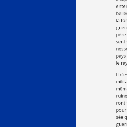
en­te
bel­l
la fo
guerr
père 
sent 
nesse
pays 
le r
Il n’
mi­li
même 
rui­n
ront f
pour b
sée q
guer­r