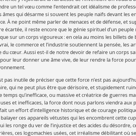
n­dre un tel vœu comme l’en­ten­drait cet idéa­lisme de pro­fes
es âmes qui dés­arme si sou­vent les peu­ple naïfs de­vant les en­
rce. À ne point même par­ler de me­na­ces et de dé­fense, et sup
e écar­tée, il reste en­core que le gé­nie spi­ri­tuel d’un peu­pl
que sur un corps vi­gou­reux : en cela au moins les billets de 
vrai, le com­merce et l’in­dus­trie sou­tien­nent la pen­sée, les ar
 du cœur. Aus­si est-il de no­tre de­voir de re­faire un corps s
pour leur don­ner une âme vive, de leur ren­dre la force pour
ayonnement.
est pas in­utile de pré­ci­ser que cette force n’est pas au­jourd’h
­taire, qui ne peut plus être que dé­ri­soire, et stu­pi­de­ment rui
temps qu’inef­fi­cace, ou mas­sive et créa­trice de guer­res mas
eu­ses et in­ef­fi­ca­ces, la force dont nous par­lons vien­dra aux
ait un ef­fort d’in­tel­li­gence his­to­ri­que et de cou­rage po­li­ti­qu
a­layer ces ap­pa­reils vé­tus­tes qui les en­com­brent cette cu­pi­
ui les ronge du ver de l’in­jus­tice et des aci­des du dés­or­dre, ce
iè­res, ces lo­go­ma­chies usées, cet ir­réa­lisme dé­bi­li­tant où s