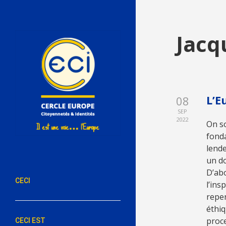
Jacq
L’E
08
SEP
2022
On s
fonda
lende
un do
D’abo
CECI
l’ins
repen
éthiq
proce
CECI EST