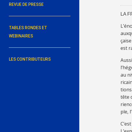
REVUE DE PRESSE
LA F
L’éno
TABLES RONDES ET
aux­qu
WEBINAIRES
çaise
est r
LES CONTRIBUTEURS
Aus­s
l’hé­
au ni
ri­cai
tions
tête 
rienc
ple, 
C’est
L’ex­