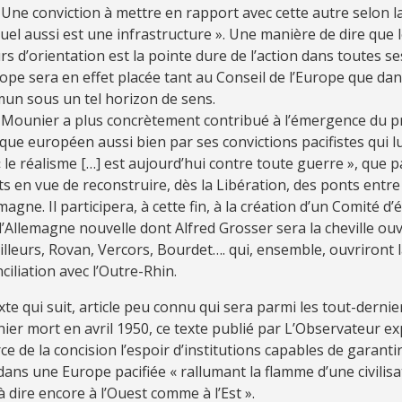
. Une conviction à mettre en rapport avec cette autre selon la
tuel aussi est une infrastructure ». Une manière de dire que 
rs d’orientation est la pointe dure de l’action dans toutes se
ope sera en effet placée tant au Conseil de l’Europe que da
un sous un tel horizon de sens.
 Mounier a plus concrètement contribué à l’émergence du p
ique européen aussi bien par ses convictions pacifistes qui lu
 le réalisme […] est aujourd’hui contre toute guerre », que p
ts en vue de reconstruire, dès la Libération, des ponts entre
emagne. Il participera, à cette fin, à la création d’un Comité d
l’Allemagne nouvelle dont Alfred Grosser sera la cheville ouv
illeurs, Rovan, Vercors, Bourdet…. qui, ensemble, ouvriront l
ciliation avec l’Outre-Rhin.
xte qui suit, article peu connu qui sera parmi les tout-dernie
er mort en avril 1950, ce texte publié par L’Observateur e
rce de la concision l’espoir d’institutions capables de garantir
dans une Europe pacifiée « rallumant la flamme d’une civilisa
à dire encore à l’Ouest comme à l’Est ».