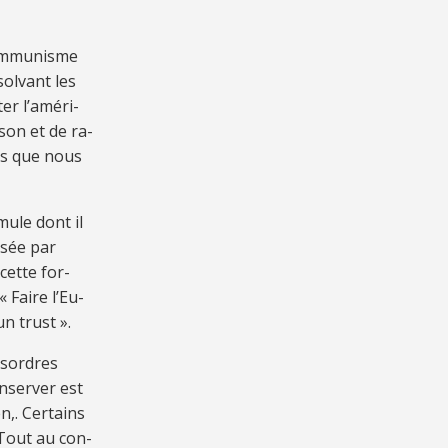
om­mu­nisme
sol­vant les
er l’amé­ri­
­son et de ra­
­tus que nous
mule dont il
­sée par
 cette for­
« Faire l’Eu­
 un trust ».
s­or­dres
n­ser­ver est
n,. Cer­tains
. Tout au con­