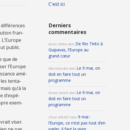
C'est ici
Derniers
if­fé­ren­ces
commentaires
lu­tion fran­
, L’Eu­rope
De Rio Tinto à
Boulic Hélène
dans
lut public.
Guipavas, l’Europe au
grand cœur
ce que de
­ser l’Eu­rope
Le 9 mai, on
Marchand Alix
dans
uis­sance amé­
doit en faire tout un
programme
 les ten­ta­
r­mais qu’à la
Le 9 mai, on
Kerneis Benoît
dans
e d’ex­pé­
doit en faire tout un
ro­pre exem­
programme
9 mai :
Olivier BRUNET
dans
rait vi­ser.
l’Europe, ce n’est pas tout d’en
 bien ne pas
parler, il faut la vivre