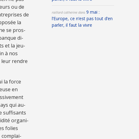
­seurs ou de
9 mai :
raillard catherine
dans
tre­pri­ses de
l’Europe, ce n’est pas tout d’en
­po­sée la
parler, il faut la vivre
e ne se pros­
ban­que di­
ts et la jeu­
ain à nos
 leur ren­dre
ui la force
­neuse en
­si­ve­ment
 pays qui au­
e suf­fi­sants
di­té or­ga­ni­
s fo­lies
e com­plai­