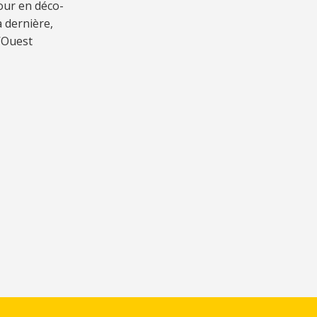
pour en dé­co­
a der­nière,
 l’Ouest