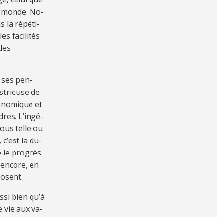
le monde. No­
la ré­pé­ti­
 fa­ci­li­tés
 des
de ses pen­
us­trieuse de
­no­mi­que et
dres. L’in­gé­
 sous telle ou
, c’est la du­
ne le pro­grès
 en­core, en
pposent.
s­si bien qu’à
re vie aux va­