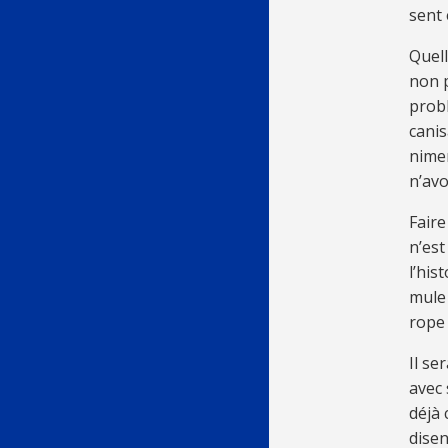
sent 
Quell
non p
pro­b
ca­ni
ni­me
n’avo
Faire
n’est
l’his­
mule 
rope 
Il se­
avec 
déjà 
di­se