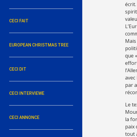
écrit
spiri
valeu
CECI FAIT
L’Eur
comm
Mais
EUROPEAN CHRISTMAS TREE
polit
que «
effor
CECI DIT
l’All
avec 
par a
récon
CECI INTERVIEWE
Le te
Mouni
CECI ANNONCE
la fo
paix 
tout 