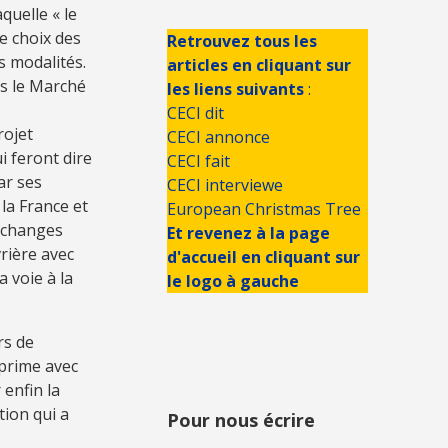
quelle « le
le choix des
Retrouvez tous les
s modalités.
articles en cliquant sur
ns le Marché
les liens suivants
:
CECI dit
rojet
CECI annonce
i feront dire
CECI fait
ar ses
CECI interviewe
 la France et
European Christmas Tree
’échanges
Et revenez à la page
rière avec
d'accueil en cliquant sur
a voie à la
le logo à gauche
rs de
xprime avec
 enfin la
tion qui a
Pour nous écrire