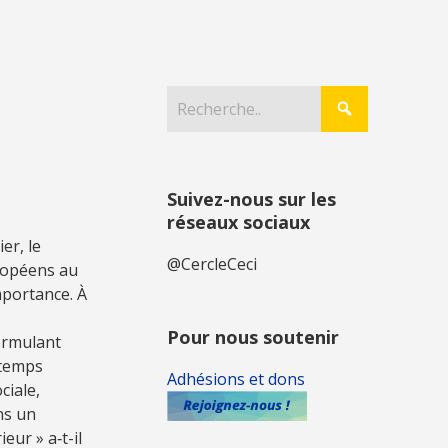
Suivez-nous sur les
réseaux sociaux
er, le
@CercleCeci
uropéens au
mportance. À
Pour nous soutenir
ormulant
 temps
Adhésions et dons
ciale,
ns un
eur » a‑t-il