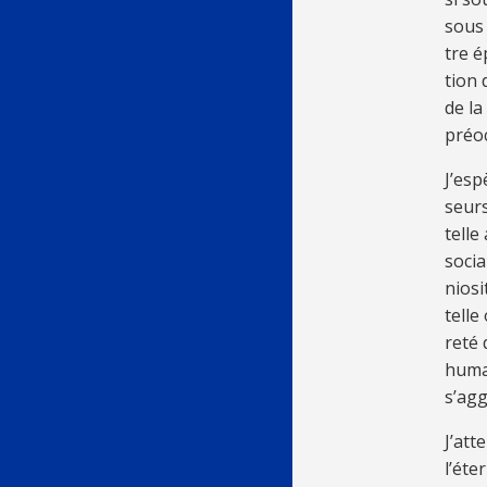
sous 
tre é
tion d
de la
préo
J’es­p
seurs
telle
so­cia
nio­s
telle 
re­té 
hu­ma
s’ag­
J’at­
l’éter