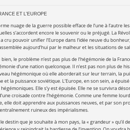
RANCE ET L’EUROPE
rme nuage de la guerre pos­si­ble ef­face de l’une à l’au­tre les d
el­les s’ac­cor­dent en­core le sou­ve­nir ou le pré­ju­gé. La Ré­vo­
 a cru pou­voir uni­fier l’Eu­rope dans l’idée neuve du bon­heur
as­sem­blée au­jourd’hui par le mal­heur et les si­tua­tions de sa­
i bien, le pro­blème n’est pas plus de l’hé­gé­mo­nie de la Fran
gé­mo­nie d’une na­tion quel­con­que. Il n’est pas non plus de his
­veau hé­gé­mo­ni­que où elle abor­de­rait sur leur ter­rain, la p
ne et la puis­sance so­vié­ti­que. L’Eu­rope, en son sein, a épui­sé
 hé­gé­mo­ni­ques. Elle s’y est épui­sée. Elle ne se sur­vi­vra dé­so
d’une croi­sade con­tre l’hé­gé­mo­nie. Comme une femme lourd
e, elle doit ap­pren­dre aux puis­san­ces neu­ves, et par son p
l’en­traî­ne­ment rui­neux des impérialismes.
 le des­tin que je sou­haite à mon pays, la « gran­deur » qu’il de­v
pé­rience y re­join­drait la har­diesse de l’in­ven­tion. On vou­dra