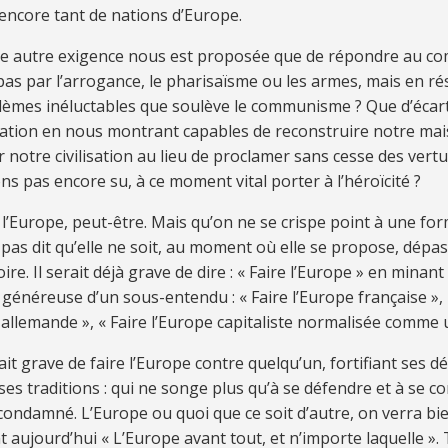
en­core tant de na­tions d’Eu­rope.
e au­tre exi­gence nous est pro­po­sée que de ré­pon­dre au c
as par l’ar­ro­gance, le pha­ri­saïsme ou les ar­mes, mais en ré­
lè­mes iné­luc­ta­bles que sou­lève le com­mu­nisme ? Que d’écar­t
­sa­tion en nous mon­trant ca­pa­bles de re­cons­truire no­tre mai
r no­tre ci­vi­li­sa­tion au lieu de pro­cla­mer sans cesse des ver
ns pas en­core su, à ce mo­ment vi­tal po­r
t
er à l’hé­roï­ci­té ?
 l’Eu­rope, peut-être. Mais qu’on ne se crispe point à une for­
 pas dit qu’elle ne soit, au mo­ment où elle se pro­pose, dé­pas
toire. Il se­rait déjà grave de dire : « Faire l’Eu­rope » en mi­nant
gé­né­reuse d’un sous-en­ten­du : « Faire l’Eu­rope fran­çaise », 
al­le­mande », « Faire l’Eu­rope ca­pi­ta­liste nor­ma­li­sée comme
rait grave de faire l’Eu­rope con­tre quel­qu’un, for­ti­fiant ses dé
ses tra­di­tions : qui ne songe plus qu’à se dé­fen­dre et à se co
con­dam­né. L’Eu­rope ou quoi que ce soit d’au­tre, on ver­ra bie
nt au­jourd’hui « L’Eu­rope avant tout, et n’im­porte la­quelle »