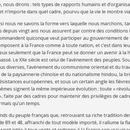
e, nous di­rons : tels ty­pes de rap­ports hu­mains et d’or­ga­ni­sa­
et n’im­porte dans quel ca­dre, pour­vu que la vie le mon­tre vi
si nous ne sa­vons la forme vers la­quelle nous mar­chons, ta
rs de­puis vingt ans nous as­su­rent par con­tre des con­di­tions i
om­man­dent qui­con­que veut par­ti­ci­per au gou­ver­ne­ment de l’
’im­po­sent à la France comme à toute na­tion, et c’est dans leur
eux seu­le­ment que la France peut se don­ner un ave­nir à la 
as­sé. Le XXe siè­cle est ce­lui de l’avè­ne­ment des peu­ples. So
lus di­ver­ses, l’avè­ne­ment du com­mu­nisme orien­tal et du tra­
, de la pay­san­ne­rie chi­noise et du na­tio­na­lisme hin­dou, la 
­sis­tan­ces eu­ro­péen­nes, et sous un cer­tain an­gle les fiè­vres 
ê­mes si­gnent la même im­pé­rieuse évo­lu­tion ; toute « ré­vo­lu­
», faite par des ca­dres pour main­te­nir des pri­vi­lè­ges de ca­dr
r­mais qu’un temps.
tends du peu­ple fran­çais que, re­trou­vant sa ri­che tra­di­tion 
de 89 et 48, af­fran­chi de tout mo­dèle im­por­té, il ral­lume la f
u­vent je­tée à tous vents et re­donne à la France son vrai vi­sag