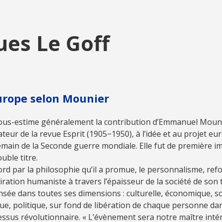
ues Le Goff
urope selon Mounier
ous-estime généralement la contribution d’Emmanuel Mouni
teur de la revue Esprit (1905−1950), à l’idée et au projet e
main de la Seconde guerre mondiale. Elle fut de première i
uble titre.
rd par la philosophie qu’il a promue, le personnalisme, ref
piration humaniste à travers l’épaisseur de la société de son
sée dans toutes ses dimensions : culturelle, économique, so
ue, politique, sur fond de libération de chaque personne da
ssus révolutionnaire. « L’évènement sera notre maître intéri