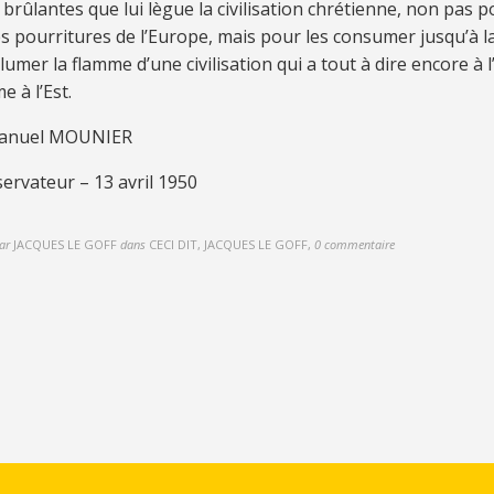
 brû­lan­tes que lui lè­gue la ci­vi­li­sa­tion chré­tienne, non pas 
es pour­ri­tu­res de l’Eu­rope, mais pour les con­su­mer jus­qu’à l
­lu­mer la flamme d’une ci­vi­li­sa­tion qui a tout à dire en­core à
 à l’Est.
a­nuel MOUNIER
ser­va­teur – 13 avril
1950
ar
JACQUES LE GOFF
dans
CECI DIT, JACQUES LE GOFF
,
0 commentaire