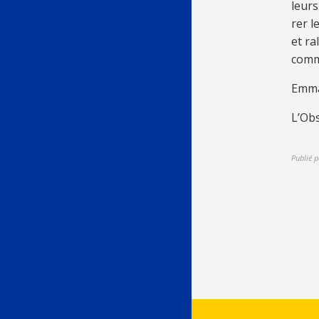
leurs
rer l
et ral
comme
Em­m
L’Ob­
Publié p