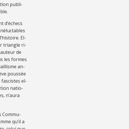
tion pu­bli­
able.
nt d’échecs
né­luc­ta­bles
his­toire. El­
 trian­gle ri­
hau­teur de
us les for­mes
vaillisme an­
brève pous­sée
fa­scis­tes el­
tion na­tio­
es, n’au­ra
des Com­mu­
lamme qu’il a
e, ce­lui que