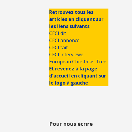
Retrouvez tous les
articles en cliquant sur
les liens suivants
:
CECI dit
CECI annonce
CECI fait
CECI interviewe
European Christmas Tree
Et revenez à la page
d'accueil en cliquant sur
le logo à gauche
Pour nous écrire