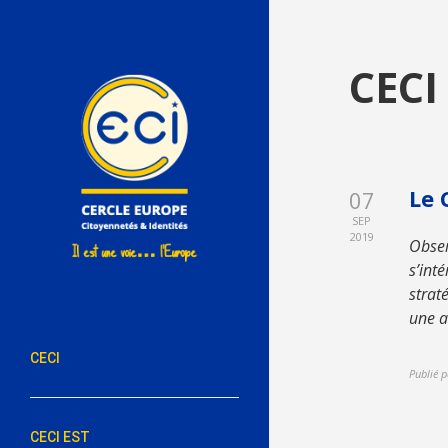
CECI
Le 
07
SEP
2019
Obser
s’int
strat
une a
CECI
Publié p
CECI EST