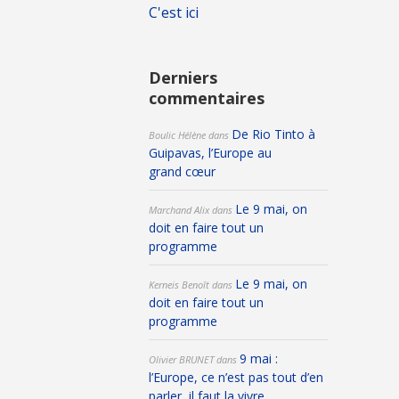
C'est ici
Derniers
commentaires
De Rio Tinto à
Boulic Hélène
dans
Guipavas, l’Europe au
grand cœur
Le 9 mai, on
Marchand Alix
dans
doit en faire tout un
programme
Le 9 mai, on
Kerneis Benoît
dans
doit en faire tout un
programme
9 mai :
Olivier BRUNET
dans
l’Europe, ce n’est pas tout d’en
parler, il faut la vivre