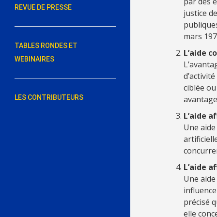
par des e
REVUE DE PRESSE
justice d
publiques
mars 1977
TABLES RONDES ET
L’aide c
WEBINAIRES
L’avantag
d’activit
ciblée ou
LES CONTRIBUTEURS
avantage 
L’aide a
Une aide 
artificie
concurren
L’aide a
Une aide 
influence
précisé q
elle conc