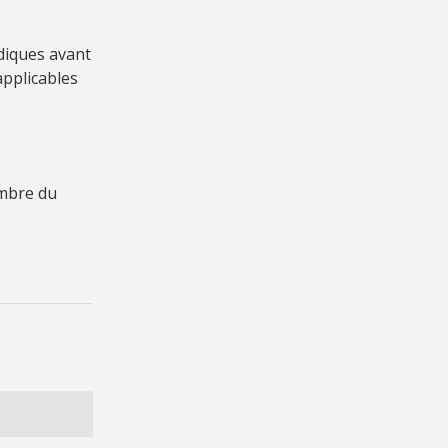
idiques avant
pplicables
mbre du