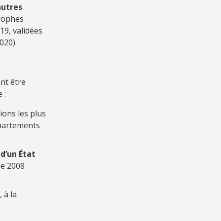
autres
trophes
19, validées
020).
nt être
 :
ions les plus
épartements
d’un État
de 2008
 à la