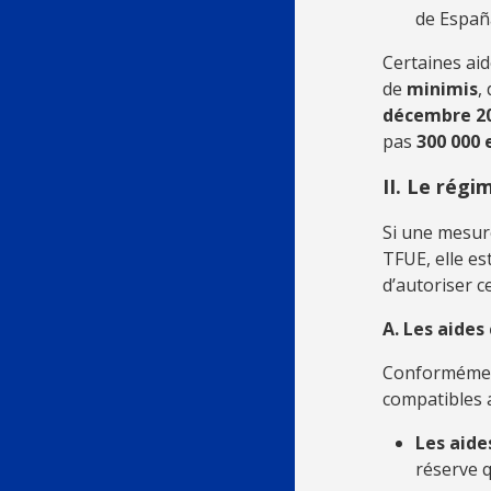
de España
Certaines aid
de
minimis
,
décembre 2
pas
300 000 
II. Le régi
Si une mesure
TFUE, elle es
d’autoriser c
A. Les aides
Conformément 
compatibles a
Les aide
réserve q