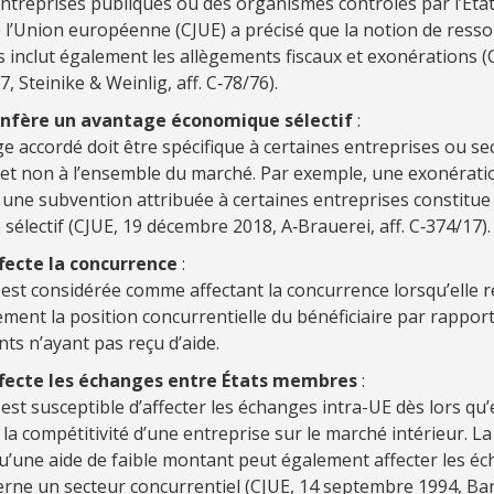
ntreprises publiques ou des organismes contrôlés par l’État
e l’Union européenne (CJUE) a précisé que la notion de ress
 inclut également les allègements fiscaux et exonérations (
, Steinike & Weinlig, aff. C‑78/76).
onfère un avantage économique sélectif
:
e accordé doit être spécifique à certaines entreprises ou se
é et non à l’ensemble du marché. Par exemple, une exonératio
 une subvention attribuée à certaines entreprises constitue
sélectif (CJUE, 19 décembre 2018, A‑Brauerei, aff. C‑374/17).
ffecte la concurrence
:
est considérée comme affectant la concurrence lorsqu’elle 
llement la position concurrentielle du bénéficiaire par rapport
ts n’ayant pas reçu d’aide.
ffecte les échanges entre États membres
:
est susceptible d’affecter les échanges intra-UE dès lors qu’e
 la compétitivité d’une entreprise sur le marché intérieur. La
u’une aide de faible montant peut également affecter les éc
erne un secteur concurrentiel (CJUE, 14 septembre 1994, Ba