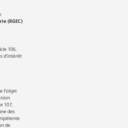
n
rie (RGEC)
icle 106,
 d’intérêt
e l’objet
Union
e 107,
’une des
compétente
on de