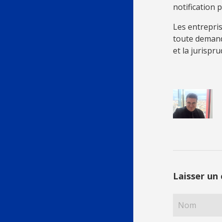
notification
Les entrepris
toute demand
et la jurispr
Laisser un