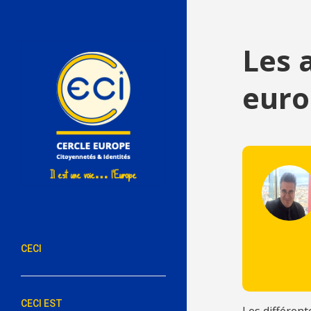
Les 
euro
CECI
CECI EST
Les différent