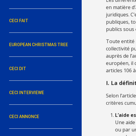
en matière d
juridiques. C
CECI FAIT
publiques, t
publics sous 
Toute entité 
EUROPEAN CHRISTMAS TREE
collectivité 
auprès de l’
européen, il 
CECI DIT
articles 106 
I. La défin
CECI INTERVIEWE
Selon l’artic
critères cumul
L’aide e
CECI ANNONCE
Une aide 
ou par un