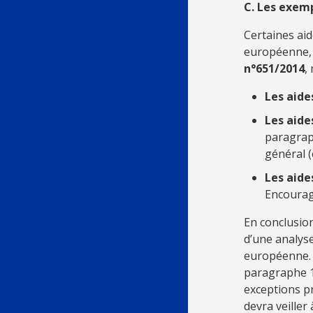
C. Les exemp
Certaines ai
européenne,
n°651/2014
,
Les aide
Les aide
paragrap
général (
Les aide
Encourag
En conclusion
d’une analyse
européenne. U
paragraphe 1,
exceptions pr
devra veiller