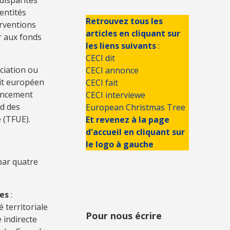
entités
Retrouvez tous les
erventions
articles en cliquant sur
r aux fonds
les liens suivants
:
CECI dit
ciation ou
CECI annonce
oit européen
CECI fait
nancement
CECI interviewe
rd des
European Christmas Tree
 (TFUE).
Et revenez à la page
d'accueil en cliquant sur
le logo à gauche
 par quatre
ues
:
 territoriale
Pour nous écrire
 indirecte