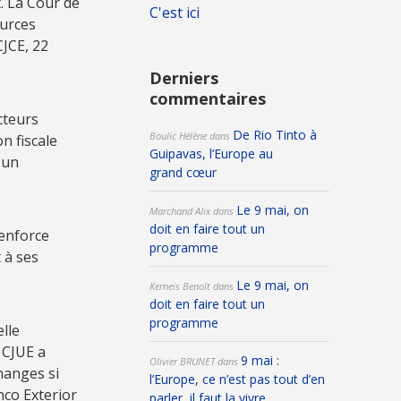
. La Cour de
C'est ici
ources
CJCE, 22
Derniers
commentaires
cteurs
De Rio Tinto à
Boulic Hélène
dans
n fiscale
Guipavas, l’Europe au
 un
grand cœur
Le 9 mai, on
Marchand Alix
dans
doit en faire tout un
renforce
programme
 à ses
Le 9 mai, on
Kerneis Benoît
dans
doit en faire tout un
programme
lle
 CJUE a
9 mai :
Olivier BRUNET
dans
hanges si
l’Europe, ce n’est pas tout d’en
nco Exterior
parler, il faut la vivre