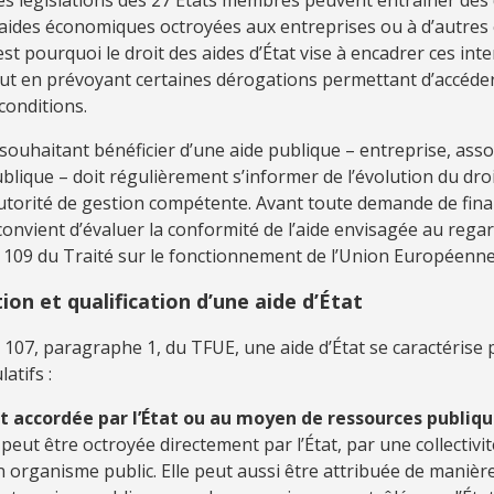
’aides économiques octroyées aux entreprises ou à d’autres 
’est pourquoi le droit des aides d’État vise à encadrer ces int
out en prévoyant certaines dérogations permettant d’accéde
conditions.
souhaitant bénéficier d’une aide publique – entreprise, asso
publique – doit régulièrement s’informer de l’évolution du dr
autorité de gestion compétente. Avant toute demande de fi
convient d’évaluer la conformité de l’aide envisagée au rega
à 109 du Traité sur le fonctionnement de l’Union Européenne
ition et qualification d’une aide d’État
le 107, paragraphe 1, du TFUE, une aide d’État se caractérise
atifs :
st accordée par l’État ou au moyen de ressources publiq
peut être octroyée directement par l’État, par une collectivité
 organisme public. Elle peut aussi être attribuée de manière