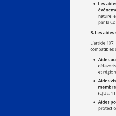
Les aide
événeme
naturelle
par la C
B. Les aides
L’article 107
compatibles 
Aides a
défavoris
et région
Aides vi
membre
(CJUE, 11
Aides po
protecti