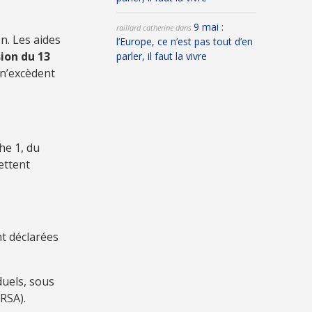
9 mai :
raillard catherine
dans
n. Les aides
l’Europe, ce n’est pas tout d’en
ion du 13
parler, il faut la vivre
 n’excèdent
he 1, du
ettent
nt déclarées
uels, sous
 RSA).